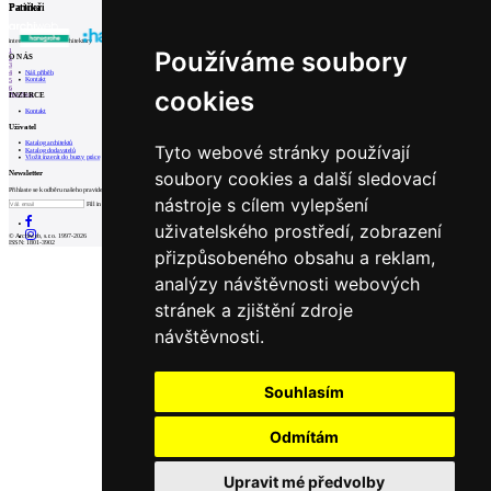
Partneři
Patička
internetové centrum architektury
Používáme soubory
1
O NÁS
2
3
Náš příběh
4
Kontakt
5
6
cookies
INZERCE
Prev
Next
Kontakt
Uživatel
Katalog architektů
Tyto webové stránky používají
Katalog dodavatelů
Vložit inzerát do burzy práce
soubory cookies a další sledovací
Newsletter
Přihlaste se k odběru našeho pravidelného týdenního newsletteru:
nástroje s cílem vylepšení
Fill in „nospam“
uživatelského prostředí, zobrazení
© Archiweb, s.r.o. 1997-2026
ISSN: 1801-3902
přizpůsobeného obsahu a reklam,
analýzy návštěvnosti webových
stránek a zjištění zdroje
návštěvnosti.
Souhlasím
Odmítám
Upravit mé předvolby