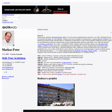
Archiweb
Zapoměli jste heslo?
Vytvořit nový účet
Zprávy
Architekti
Stavby
Biografie
Katalog
Markus Peter společně s
Marcelem Meili
založili v Curychu vlastní architektonickou kancelář v roce 1987. Následujících šest
E-shop
let nezrealizovali žádný ze svých projektů. Většinou pracovali na soutěžích, urbanistických a experimentálních projektech. Při
Burza práce
157
širokém poli realizací klade kancelář (dnes 37 zaměstnanců) veliký důraz na zpracování materiálů, kombinaci povrchů a ploch.
Do mezinárodního povědomí se dostali, když se jejich projekt dřevěného mostu pro pěší dostal v roce 1995 mezi finalisty
en
o
cenu Mies van der Rohe
. Tuto stavbu v následujících letech doplnily další pozoruhodné projekty jako
dřevařská škola
v Bielu
, vzdělávací centrum Swiss Re v Rüschlikonu nebo kino Riff Raff v Curychu. Dřevěná rámová konstrukce školy
v Bielu posunula laťku využití dřeva a umožnila překlenout velké vzdálenosti. Koncept celého domu stojí v naprostém
Markus Peter
protikladu tomu, co by se dalo od dřevěných staveb očekávat. Typická pro ně je úzká spolupráce s jinými architekty (Swiss
Re, Betonhaus Mauerbach, …). V současné době spolupracují (
Kollhoff
,
Krischanitz
,
Märkli
,
Steidle
, …) na obytném
komplexu, který by měl navázat na slavný vídeňský Werkbundsiedlung ve 13. městském okrsku.
0
*
5. 3. 1957
–
Curych, Švýcarsko
1957
- narozen 5.března v Curychu, vyučen jako kreslič inženýrských staveb
1980-81
- studium na FU v Berlíně, hostující posluchač na filosofické fakultě
Meili, Peter Architekten
1981-84
- studium architektury na HTL ve Winterthuru
1984
- promoce
Gartenhofstrasse 15, CH-8004 Curych
1985-86
- pracoval v arch. kanceláři prof.
Dolfa Schnebli
v Curychu
+41 (1) 2467020
1986-88
- asistent u prof. Mario Campi na ETH v Curychu, současně pracuje jako samostatný
+41 (1) 2467021
architekt spolupracující s Marcelem Meiliod
arch@meilipeter.ch
1987
- vlastní arch. kancelář v Curychu spol. s
Marcelem Meili
www.meilipeter.ch
1990
- docent na Mezinárodní letní akademii v Karlsruhe
1993-95
- hostují docent na ETH Curychod
2002
- profesor arch. tvorby a konstrukcí na ETH Curych
2004 -
4. března cyklus přednášek
Kruhu
o švýcarské architektuře v divadle Ponec
školství a vzdělávání
dřevostavba
Realizace a projekty
Dřevařská škola
Biel, 1999
0
komentářů
přidat komentář