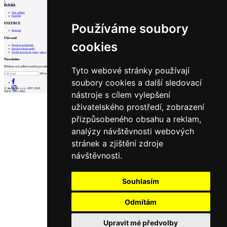
6
O NÁS
Prev
Next
Náš příběh
Kontakt
INZERCE
Používáme soubory
Kontakt
Uživatel
cookies
Katalog architektů
Katalog dodavatelů
Vložit inzerát do burzy práce
Newsletter
Přihlaste se k odběru našeho pravidelného týdenního newsletteru:
Tyto webové stránky používají
Fill in „nospam“
soubory cookies a další sledovací
© Archiweb, s.r.o. 1997-2026
nástroje s cílem vylepšení
ISSN: 1801-3902
uživatelského prostředí, zobrazení
přizpůsobeného obsahu a reklam,
analýzy návštěvnosti webových
stránek a zjištění zdroje
návštěvnosti.
Souhlasím
Odmítám
Upravit mé předvolby