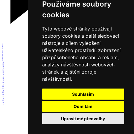
Používáme soubory
cookies
Tyto webové stránky používají
soubory cookies a další sledovací
nástroje s cílem vylepšení
1
2
3
uživatelského prostředí, zobrazení
4
5
6
přizpůsobeného obsahu a reklam,
7
8
9
10
analýzy návštěvnosti webových
11
12
13
stránek a zjištění zdroje
14
15
16
17
návštěvnosti.
18
19
20
21
22
23
24
25
Souhlasím
26
27
28
29
30
31
Odmítám
Upravit mé předvolby