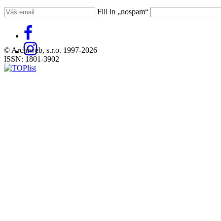
Fill in „nospam“
© Archiweb, s.r.o. 1997-2026
ISSN: 1801-3902