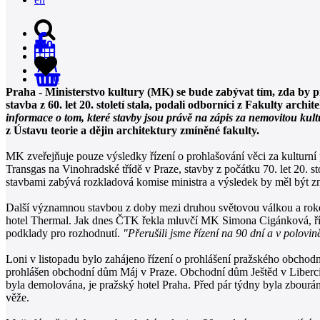
0
Praha - Ministerstvo kultury (MK) se bude zabývat tím, zda by p
stavba z 60. let 20. století stala, podali odborníci z Fakulty arc
informace o tom, které stavby jsou právě na zápis za nemovitou kult
z Ústavu teorie a dějin architektury zmíněné fakulty.
MK zveřejňuje pouze výsledky řízení o prohlašování věci za kulturn
Transgas na Vinohradské třídě v Praze, stavby z počátku 70. let 20. s
stavbami zabývá rozkladová komise ministra a výsledek by měl být 
Další významnou stavbou z doby mezi druhou světovou válkou a rokem 
hotel Thermal. Jak dnes ČTK řekla mluvčí MK Simona Cigánková, řízen
podklady pro rozhodnutí.
"Přerušili jsme řízení na 90 dní a v polovi
Loni v listopadu bylo zahájeno řízení o prohlášení pražského obcho
prohlášen obchodní dům Máj v Praze. Obchodní dům Ještěd v Liberci o
byla demolována, je pražský hotel Praha. Před pár týdny byla zbourána
věže.