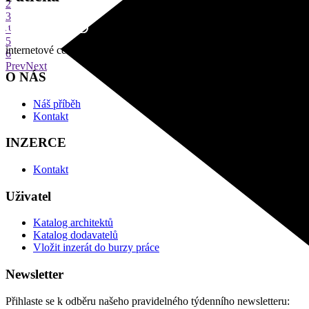
2
3
4
5
internetové centrum architektury
6
Prev
Next
O NÁS
Náš příběh
Kontakt
INZERCE
Kontakt
Uživatel
Katalog architektů
Katalog dodavatelů
Vložit inzerát do burzy práce
Newsletter
Přihlaste se k odběru našeho pravidelného týdenního newsletteru: