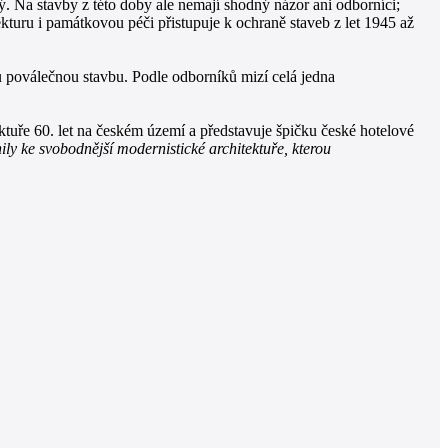
ý. Na stavby z této doby ale nemají shodný názor ani odborníci;
ekturu i památkovou péči přistupuje k ochraně staveb z let 1945 až
u poválečnou stavbu. Podle odborníků mizí celá jedna
tuře 60. let na českém území a představuje špičku české hotelové
ily ke svobodnější modernistické architektuře, kterou