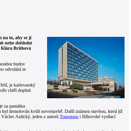
na to, aby se jí
ak nelze dohledat
K Klára Brůhová
 soubor budov
 po odvolání se
eší, je karlovarský
ože chtěl doplnit
 je za památku
a byl demolován kvůli novostavbě. Další známou stavbou, která již
kt Václav Aulický, jeden z autorů
Transgasu
i žižkovské vysílací