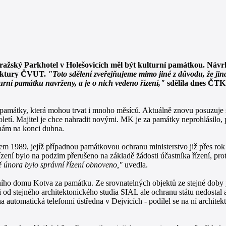
ražský Parkhotel v Holešovicích měl být kulturní památkou. Návrh 
hitektury ČVUT.
"Toto sdělení zveřejňujeme mimo jiné z důvodu, že jin
urní památku navrženy, a je o nich vedeno řízení,"
sdělila dnes ČT
í památky, která mohou trvat i mnoho měsíců. Aktuálně znovu posuzuje
toletí. Majitel je chce nahradit novými. MK je za památky neprohlásilo,
znám na konci dubna.
1989, jejíž případnou památkovou ochranu ministerstvo již přes rok ř
í bylo na podzim přerušeno na základě žádosti účastníka řízení, prot
ně února bylo správní řízení obnoveno,"
uvedla.
dního domu Kotva za památku. Ze srovnatelných objektů ze stejné doby
d stejného architektonického studia SIAL ale ochranu státu nedostal 
 automatická telefonní ústředna v Dejvicích - podílel se na ní archite