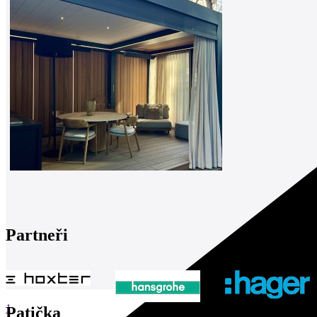
Partneři
1
Patička