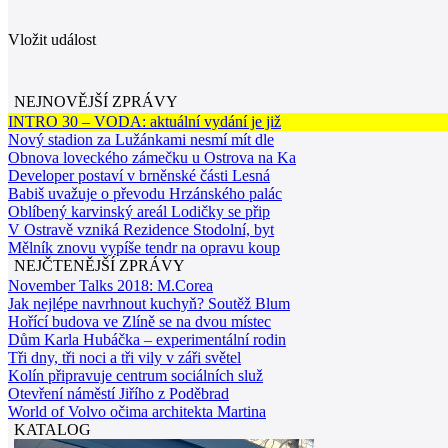
Vložit událost
NEJNOVĚJŠÍ ZPRÁVY
INTRO 30 – VODA: aktuální vydání je již
Nový stadion za Lužánkami nesmí mít dle
Obnova loveckého zámečku u Ostrova na Ka
Developer postaví v brněnské části Lesná
Babiš uvažuje o převodu Hrzánského palác
Oblíbený karvinský areál Lodičky se přip
V Ostravě vzniká Rezidence Stodolní, byt
Mělník znovu vypíše tendr na opravu koup
NEJČTENĚJŠÍ ZPRÁVY
November Talks 2018: M.Corea
Jak nejlépe navrhnout kuchyň? Soutěž Blum
Hořící budova ve Zlíně se na dvou místec
Dům Karla Hubáčka – experimentální rodin
Tři dny, tři noci a tři vily v záři světel
Kolín připravuje centrum sociálních služ
Otevření náměstí Jiřího z Poděbrad
World of Volvo očima architekta Martina
KATALOG