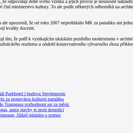
m, že odpovídají době svého vzniku a jejich provoz je neúnosně nákladn
é činí ministerstvo kultury. To ale podle některých odborníků na archit
a ale upozornil, že od roku 2007 neprohlásilo MK za památku ani jedn
jí kvality docenit.
jí tím, že patří k vynikajícím ukázkám pozdního modernismu v architek
ialistického realismu a období konzervativního výtvarného étosu přiklon
át Parkhotel i budova Strojimportu
elu za nemovitou kulturní památku
du Transgasu rozhodnout asi za měsíc
gas, autor stavby je proti demolici
Transgas, žádají ministra o pomoc