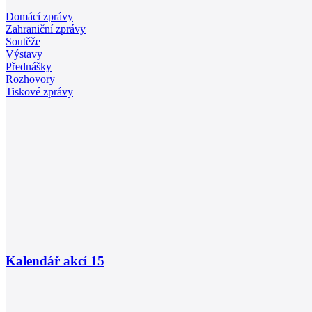
Domácí zprávy
Zahraniční zprávy
Soutěže
Výstavy
Přednášky
Rozhovory
Tiskové zprávy
Kalendář akcí
15