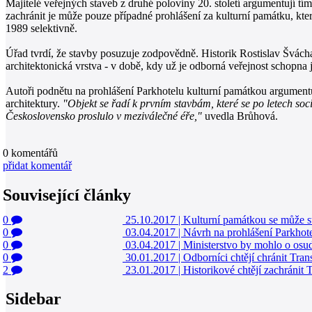
Majitelé veřejných staveb z druhé poloviny 20. století argumentují tí
zachránit je může pouze případné prohlášení za kulturní památku, kter
1989 selektivně.
Úřad tvrdí, že stavby posuzuje zodpovědně. Historik Rostislav Švách
architektonická vrstva - v době, kdy už je odborná veřejnost schopna je
Autoři podnětu na prohlášení Parkhotelu kulturní památkou argumentu
architektury.
"Objekt se řadí k prvním stavbám, které se po letech soc
Československo proslulo v meziválečné éře,"
uvedla Brůhová.
0
komentářů
přidat komentář
Související články
0
25.10.2017
|
Kulturní památkou se může st
0
03.04.2017
|
Návrh na prohlášení Parkhot
0
03.04.2017
|
Ministerstvo by mohlo o osu
0
30.01.2017
|
Odborníci chtějí chránit Trans
2
23.01.2017
|
Historikové chtějí zachránit 
Sidebar