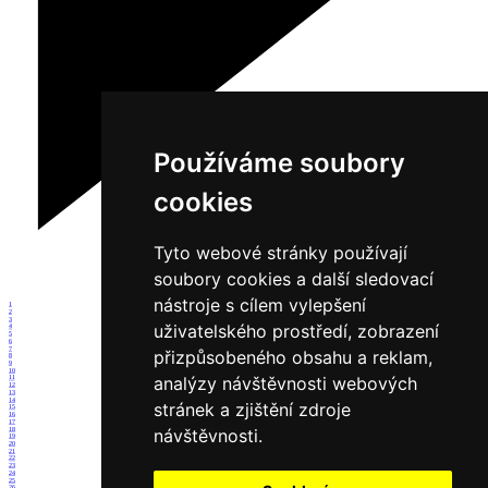
Používáme soubory
cookies
Tyto webové stránky používají
soubory cookies a další sledovací
nástroje s cílem vylepšení
1
2
3
uživatelského prostředí, zobrazení
4
5
6
7
přizpůsobeného obsahu a reklam,
8
9
10
analýzy návštěvnosti webových
11
12
13
14
stránek a zjištění zdroje
15
16
17
návštěvnosti.
18
19
20
21
22
23
24
25
26