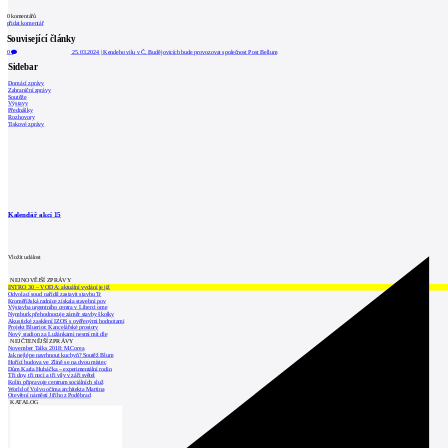
0
komentářů
přidat komentář
Související články
0
25.03.2024
|
Kendeho vilu v Č. Budějovicích bude provozovat společnost Post Bellum
Sidebar
Domácí zprávy
Zahraniční zprávy
Soutěže
Výstavy
Přednášky
Rozhovory
Tiskové zprávy
Kalendář akcí
15
Vložit událost
NEJNOVĚJŠÍ ZPRÁVY
INTRO 30 – VODA: aktuální vydání je již
Odvolací soud nařídil zastavit stavbu Tr
Kroměřížská radnice získala stavební pov
Výstavba urgentního centra v Liberci ome
Nymburk přehodnocuje záměr stavby školky
Akustické zasklení IZOS s ověřenými hodnotami
Projekt Blueriot: Kancelářské prostory
Nový stadion za Lužánkami nesmí mít dle
NEJČTENĚJŠÍ ZPRÁVY
November Talks 2018: M.Corea
Jak nejlépe navrhnout kuchyň? Soutěž Blum
Hořící budova ve Zlíně se na dvou místec
Dům Karla Hubáčka – experimentální rodin
Tři dny, tři noci a tři vily v záři světel
Kolín připravuje centrum sociálních služ
World of Volvo očima architekta Martina
Otevření náměstí Jiřího z Poděbrad
KATALOG