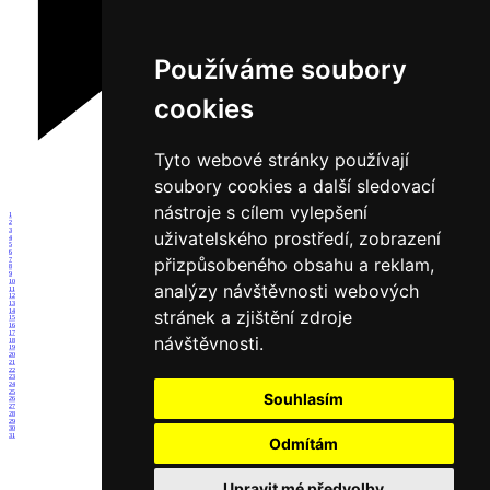
Používáme soubory
cookies
Tyto webové stránky používají
soubory cookies a další sledovací
nástroje s cílem vylepšení
1
2
3
uživatelského prostředí, zobrazení
4
5
6
přizpůsobeného obsahu a reklam,
7
8
9
10
analýzy návštěvnosti webových
11
12
13
stránek a zjištění zdroje
14
15
16
17
návštěvnosti.
18
19
20
21
22
23
24
25
Souhlasím
26
27
28
29
30
31
Odmítám
Upravit mé předvolby