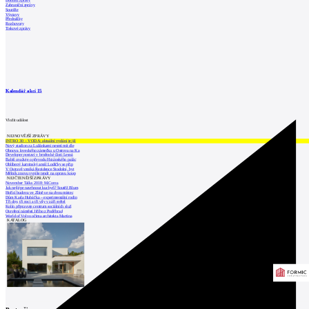
Domácí zprávy
Zahraniční zprávy
Soutěže
Výstavy
Přednášky
Rozhovory
Tiskové zprávy
Kalendář akcí
15
Vložit událost
NEJNOVĚJŠÍ ZPRÁVY
INTRO 30 – VODA: aktuální vydání je již
Nový stadion za Lužánkami nesmí mít dle
Obnova loveckého zámečku u Ostrova na Ka
Developer postaví v brněnské části Lesná
Babiš uvažuje o převodu Hrzánského palác
Oblíbený karvinský areál Lodičky se přip
V Ostravě vzniká Rezidence Stodolní, byt
Mělník znovu vypíše tendr na opravu koup
NEJČTENĚJŠÍ ZPRÁVY
November Talks 2018: M.Corea
Jak nejlépe navrhnout kuchyň? Soutěž Blum
Hořící budova ve Zlíně se na dvou místec
Dům Karla Hubáčka – experimentální rodin
Tři dny, tři noci a tři vily v záři světel
Kolín připravuje centrum sociálních služ
Otevření náměstí Jiřího z Poděbrad
World of Volvo očima architekta Martina
KATALOG