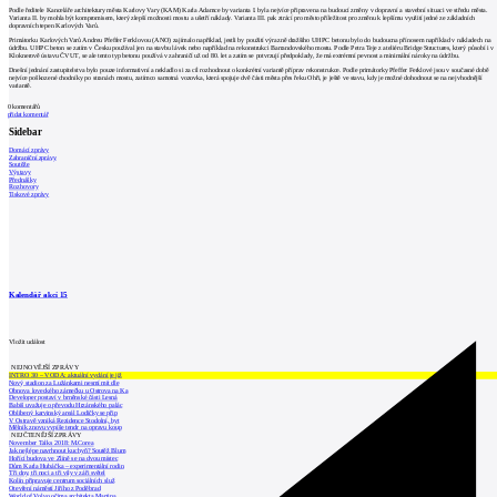
Podle ředitele Kanceláře architektury města Karlovy Vary (KAM) Karla Adamce by varianta I. byla nejvíce připravena na budoucí změny v dopravní a stavební situaci ve středu města.
Varianta II. by mohla být kompromisem, který zlepší možnosti mostu a ušetří náklady. Varianta III. pak ztrácí pro město příležitost pro změnu k lepšímu využití jedné ze základních
dopravních tepen Karlových Varů.
Primátorku Karlových Varů Andreu Pfeffer Ferklovou (ANO) zajímalo například, jestli by použití výrazně dražšího UHPC betonu bylo do budoucna přínosem například v nákladech na
údržbu. UHPC beton se zatím v Česku používal jen na stavbu lávek nebo například na rekonstrukci Barrandovského mostu. Podle Petra Teje z ateliéru Bridge Structures, který působí i v
Kloknerově ústavu ČVUT, se ale tento typ betonu používá v zahraničí už od 80. let a zatím se potvrzují předpoklady, že má extrémní pevnost a minimální nároky na údržbu.
Dnešní jednání zastupitelstva bylo pouze informativní a nekladlo si za cíl rozhodnout o konkrétní variantě příprav rekonstrukce. Podle primátorky Pfeffer Ferklové jsou v současné době
nejvíce poškozené chodníky po stranách mostu, zatímco samotná vozovka, která spojuje dvě části města přes řeku Ohři, je ještě ve stavu, kdy je možné dohodnout se na nejvhodnější
variantě.
0
komentářů
přidat komentář
Sidebar
Domácí zprávy
Zahraniční zprávy
Soutěže
Výstavy
Přednášky
Rozhovory
Tiskové zprávy
Kalendář akcí
15
Vložit událost
NEJNOVĚJŠÍ ZPRÁVY
INTRO 30 – VODA: aktuální vydání je již
Nový stadion za Lužánkami nesmí mít dle
Obnova loveckého zámečku u Ostrova na Ka
Developer postaví v brněnské části Lesná
Babiš uvažuje o převodu Hrzánského palác
Oblíbený karvinský areál Lodičky se přip
V Ostravě vzniká Rezidence Stodolní, byt
Mělník znovu vypíše tendr na opravu koup
NEJČTENĚJŠÍ ZPRÁVY
November Talks 2018: M.Corea
Jak nejlépe navrhnout kuchyň? Soutěž Blum
Hořící budova ve Zlíně se na dvou místec
Dům Karla Hubáčka – experimentální rodin
Tři dny, tři noci a tři vily v záři světel
Kolín připravuje centrum sociálních služ
Otevření náměstí Jiřího z Poděbrad
World of Volvo očima architekta Martina