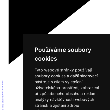
Používáme soubory
cookies
Tyto webové stránky používají
soubory cookies a další sledovací
nástroje s cílem vylepšení
1
2
3
uživatelského prostředí, zobrazení
4
5
6
7
přizpůsobeného obsahu a reklam,
8
9
10
11
analýzy návštěvnosti webových
12
13
14
stránek a zjištění zdroje
15
16
17
18