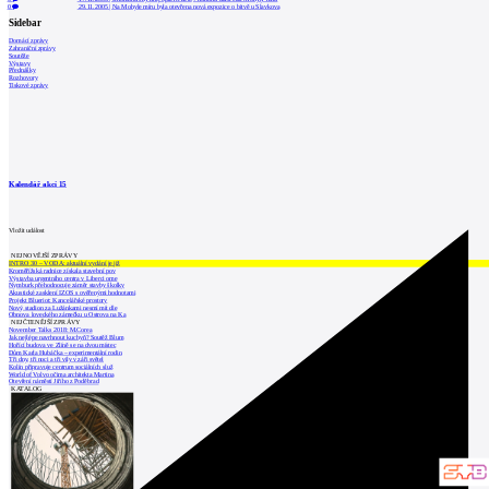
0
29.11.2005
|
Na Mohyle míru byla otevřena nová expozice o bitvě u Slavkova
Sidebar
Domácí zprávy
Zahraniční zprávy
Soutěže
Výstavy
Přednášky
Rozhovory
Tiskové zprávy
Kalendář akcí
15
Vložit událost
NEJNOVĚJŠÍ ZPRÁVY
INTRO 30 – VODA: aktuální vydání je již
Kroměřížská radnice získala stavební pov
Výstavba urgentního centra v Liberci ome
Nymburk přehodnocuje záměr stavby školky
Akustické zasklení IZOS s ověřenými hodnotami
Projekt Blueriot: Kancelářské prostory
Nový stadion za Lužánkami nesmí mít dle
Obnova loveckého zámečku u Ostrova na Ka
NEJČTENĚJŠÍ ZPRÁVY
November Talks 2018: M.Corea
Jak nejlépe navrhnout kuchyň? Soutěž Blum
Hořící budova ve Zlíně se na dvou místec
Dům Karla Hubáčka – experimentální rodin
Tři dny, tři noci a tři vily v záři světel
Kolín připravuje centrum sociálních služ
World of Volvo očima architekta Martina
Otevření náměstí Jiřího z Poděbrad
KATALOG