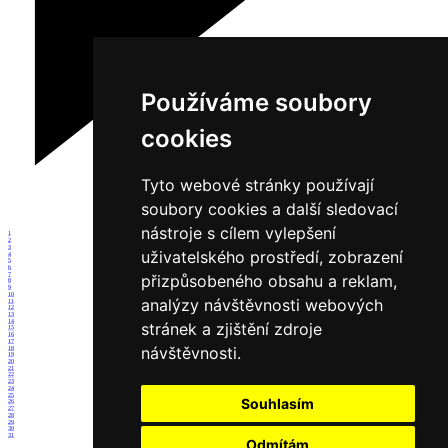
Používáme soubory
cookies
Tyto webové stránky používají
soubory cookies a další sledovací
nástroje s cílem vylepšení
1
2
3
uživatelského prostředí, zobrazení
4
5
6
7
přizpůsobeného obsahu a reklam,
8
9
10
analýzy návštěvnosti webových
11
12
13
14
stránek a zjištění zdroje
15
16
17
návštěvnosti.
18
19
20
21
22
23
24
25
Souhlasím
26
27
28
29
30
31
Odmítám