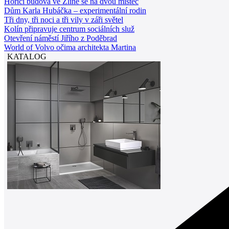
Hořící budova ve Zlíně se na dvou místec
Dům Karla Hubáčka – experimentální rodin
Tři dny, tři noci a tři vily v záři světel
Kolín připravuje centrum sociálních služ
Otevření náměstí Jiřího z Poděbrad
World of Volvo očima architekta Martina
KATALOG