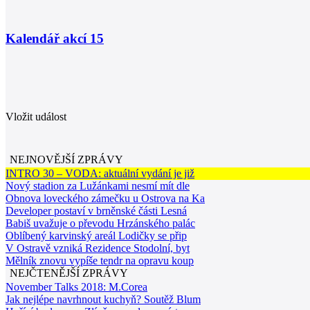
Kalendář akcí
15
Vložit událost
NEJNOVĚJŠÍ ZPRÁVY
INTRO 30 – VODA: aktuální vydání je již
Nový stadion za Lužánkami nesmí mít dle
Obnova loveckého zámečku u Ostrova na Ka
Developer postaví v brněnské části Lesná
Babiš uvažuje o převodu Hrzánského palác
Oblíbený karvinský areál Lodičky se přip
V Ostravě vzniká Rezidence Stodolní, byt
Mělník znovu vypíše tendr na opravu koup
NEJČTENĚJŠÍ ZPRÁVY
November Talks 2018: M.Corea
Jak nejlépe navrhnout kuchyň? Soutěž Blum