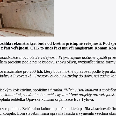
sáhlá rekonstrukce, bude od května přístupné veřejnosti. Pod s
e i z řad veřejnosti. ČTK to dnes řekl mluvčí magistrátu Roman Ko
onstrukce znovu otevře veřejnosti. Připravujeme dočasné využití příze
lem projektu podle něj je budovu znovu oživit, vyzkoušet různé formy je
r maximálně pro 200 lidí, který bude možné upravovat podle typu akce.
é brány a Pivovarská.
"Prostory budou využívány do doby, než začne kom
ěleckým kolektivům, spolkům i firmám.
"Vítány jsou kulturní a společe
i, komunitní, sociální nebo umělecky zaměřené projekty pro veřejnost. P
plnila ředitelka Opavské kulturní organizace Eva Týlová.
republice. Zchátralou kulturní památku, která patřila zkrachovalé fi
koupilo. Loni stavební firma opravila fasádu a vyměnila všechna okna