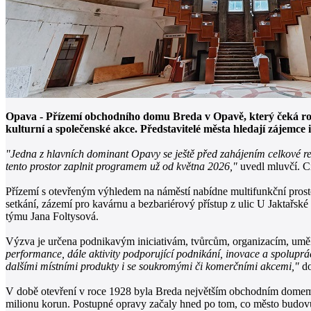
Opava - Přízemí obchodního domu Breda v Opavě, který čeká roz
kulturní a společenské akce. Představitelé města hledají zájemc
"Jedna z hlavních dominant Opavy se ještě před zahájením celkové rek
tento prostor zaplnit programem už od května 2026,"
uvedl mluvčí. Cí
Přízemí s otevřeným výhledem na náměstí nabídne multifunkční prosto
setkání, zázemí pro kavárnu a bezbariérový přístup z ulic U Jaktařsk
týmu Jana Foltysová.
Výzva je určena podnikavým iniciativám, tvůrcům, organizacím, um
performance, dále aktivity podporující podnikání, inovace a spoluprác
dalšími místními produkty i se soukromými či komerčními akcemi,"
do
V době otevření v roce 1928 byla Breda největším obchodním domem v 
milionu korun. Postupné opravy začaly hned po tom, co město budovu 