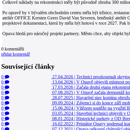
Celkové náklady na rekonstrukci měly být původně zhruba 300 milion
Po opravě by v bývalém obchodním centru měla být tržnice, restaurace
ateliér OFFICE Kersten Geers David Van Severen, brněnský ateliér GRA
projektové dokumentaci, která by měla být hotová v roce 2027. Pak b
Opava hledá pro náročný projekt partnery. Město chce, aby objekt byl
0
komentářů
přidat komentář
Související články
0
27.04.2026
|
Technici prozkoumali skryto
0
13.04.2026
|
V Opavě objevili místnost
0
17.03.2026
|
Začala druhá etapa rekonstr
0
07.08.2025
|
V Opavě začala demontáž kom
0
28.07.2025
|
Havarijní stav komína ohrož
0
09.09.2024
|
Zájemci si do konce září m
0
15.06.2024
|
Vítězem soutěže na využití B
0
03.05.2024
|
Stavební technici objevili v 
0
08.01.2024
|
Historické parkety z OD Bre
0
16.02.2022
|
Primátor Opavy podepsal kup
0
07.12.2021
|
Opava odkoupí chátrající o