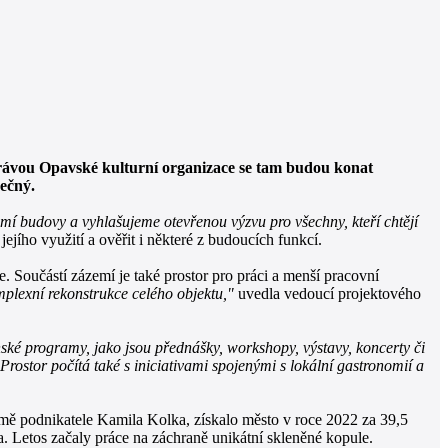
právou Opavské kulturní organizace se tam budou konat
nečný.
mí budovy a vyhlašujeme otevřenou výzvu pro všechny, kteří chtějí
jího využití a ověřit i některé z budoucích funkcí.
 Součástí zázemí je také prostor pro práci a menší pracovní
plexní rekonstrukce celého objektu,"
uvedla vedoucí projektového
nské programy, jako jsou přednášky, workshopy, výstavy, koncerty či
rostor počítá také s iniciativami spojenými s lokální gastronomií a
rmě podnikatele Kamila Kolka, získalo město v roce 2022 za 39,5
. Letos začaly práce na záchraně unikátní skleněné kopule.