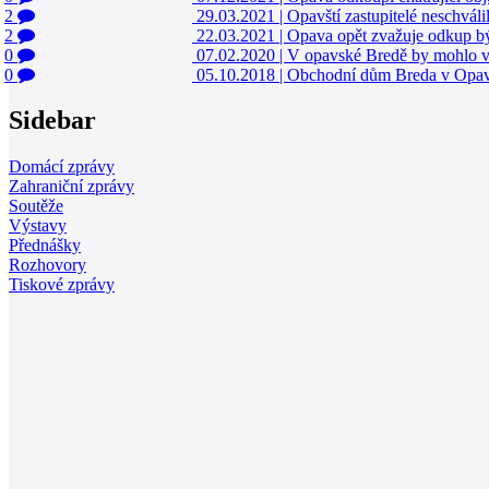
2
29.03.2021
|
Opavští zastupitelé neschvál
2
22.03.2021
|
Opava opět zvažuje odkup 
0
07.02.2020
|
V opavské Bredě by mohlo v
0
05.10.2018
|
Obchodní dům Breda v Opavě o
Sidebar
Domácí zprávy
Zahraniční zprávy
Soutěže
Výstavy
Přednášky
Rozhovory
Tiskové zprávy