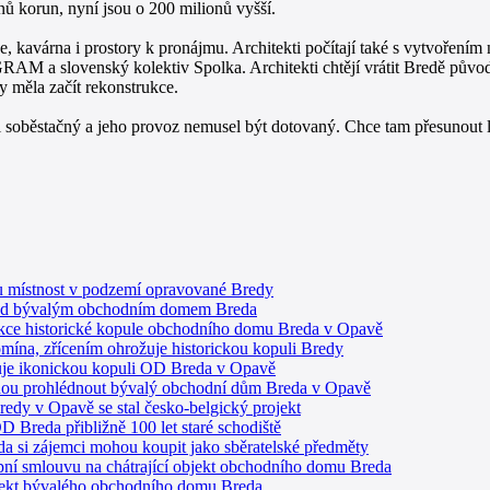
ů korun, nyní jsou o 200 milionů vyšší.
, kavárna i prostory k pronájmu. Architekti počítají také s vytvořením
M a slovenský kolektiv Spolka. Architekti chtějí vrátit Bredě původní
y měla začít rekonstrukce.
 soběstačný a jeho provoz nemusel být dotovaný. Chce tam přesunout lo
u místnost v podzemí opravované Bredy
 pod bývalým obchodním domem Breda
ukce historické kopule obchodního domu Breda v Opavě
ína, zřícením ohrožuje historickou kopuli Bredy
uje ikonickou kopuli OD Breda v Opavě
ohou prohlédnout bývalý obchodní dům Breda v Opavě
redy v Opavě se stal česko-belgický projekt
OD Breda přibližně 100 let staré schodiště
da si zájemci mohou koupit jako sběratelské předměty
ní smlouvu na chátrající objekt obchodního domu Breda
bjekt bývalého obchodního domu Breda