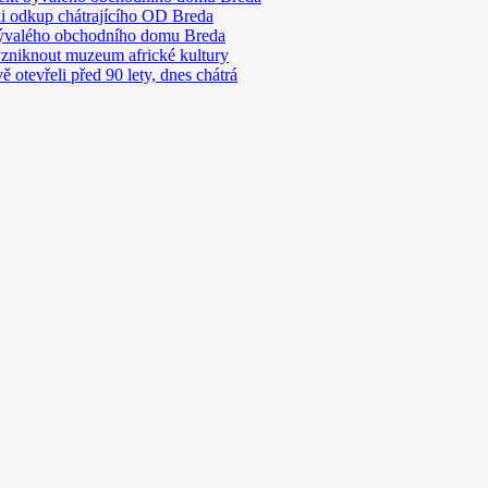
ili odkup chátrajícího OD Breda
bývalého obchodního domu Breda
zniknout muzeum africké kultury
tevřeli před 90 lety, dnes chátrá