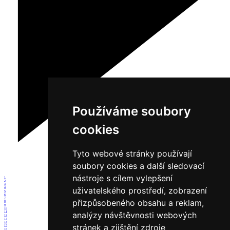
Používáme soubory
cookies
Tyto webové stránky používají
soubory cookies a další sledovací
nástroje s cílem vylepšení
1
2
3
uživatelského prostředí, zobrazení
4
5
6
7
přizpůsobeného obsahu a reklam,
8
9
10
11
analýzy návštěvnosti webových
12
13
14
stránek a zjištění zdroje
15
16