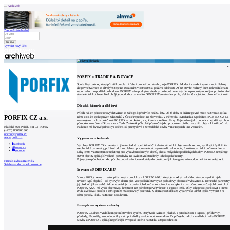
Archiweb
Zapoměli jste heslo?
Vytvořit nový účet
Zprávy
Architekti
Stavby
Katalog
PORFIX = TRADICE A INOVACE
E-shop
Burza práce
160
Spolehlivý partner, který přináší komplexní řešení pro každou stavbu, to je PORFIX. Moderní stavební systém nabízí lehké,
ale pevné tvárnice se skvělými tepelně-izolačními vlastnostmi a požární odolností. Ať už stavíte rodinný dům, rekreační chatu
en
nebo malou hospodářskou budovu, PORFIX vám poskytne všechny potřebné materiály. Jeho produkty ocení jak profesionální
stavitelé, tak kutilové, kteří chtějí jednoduchost a kvalitu. S PORFIXem stavíte rychle, efektivně a s jistotou dlouhé životnosti.
Dlouhá historie a dědictví
0
Příběh našich pórobetonových tvárnic se začal psát před více než 60 lety. Od té doby si držíme pevné místo na trhu a stojí za
PORFIX CZ a.s.
námi statisíce spokojených zákazníků v České republice, na Slovensku, v Německu i Maďarsku. Společnost PORFIX CZ a.s.
navazuje na tradici společnosti PORFIX – pórobetón, a.s., Zemianske Kostoľany. Ta je známa jako podnik s nejdelší výrobou
pórobetonu na území Slovenska a Čech. Za téměř půlstoletí překročila jeho produkce zdicího materiálu objem 12 milionů m³.
Na kontě má bytové jednotky i občanské, průmyslové a zemědělské stavby v metropolích i na vesnicích.
Kladská 464, Poříčí, 541 03 Trutnov
(+420) 800 900 366
obchod@porfix.cz
www.porfix.cz
Výjimečné vlastnosti
facebook
Výrobky PORFIX CZ charakterizují mimořádné tepelně-izolační vlastnosti, nízká objemová hmotnost, vynikající fyzikálně-
instagram
mechanické parametry, požární odolnost, lehká opracovatelnost, vysoká užitná hodnota, funkčnost a nízká pořizovací cena.
youtube
Díky těmto vlastnostem se uplatňují pro výstavbu rodinných domů, chat a malých hospodářských budov. PORFIX umožňuje
stavět objekty splňující veškeré požadavky na kvalitativní standardy i ekologické normy.
Pojmy jako pórobeton nebo pórobetonová tvárnice se dostaly do povědomí již třem generacím odborné i laické veřejnosti.
Hrubá stavba a materiály
Svislé a vodorovné konstrukce
Inovace s PORFIX AKU
V roce 2023 jsme na trh vstoupili s novým produktem PORFIX AKU, který je vhodný na každou stavbu, využití najde
u všech typů objektů – od bytových domů přes vícepodlažní stavby až po budovy občanské vybavenosti. Technické parametry
jej předurčují ke stavbě nízkoenergetických a pasivních domů v kombinaci se zateplením na způsob sendvičových konstrukcí.
PORFIX AKU má vyšší objemovou hmotnost než pórobetonové tvárnice a je proto těžší. Díky schopnosti pohlcovat a tlumit
zvuk, zvětšovat prostor a šetřit peníze má obrovský potenciál. V domácnosti dokáže vyčarovat a udržet teplo, vytvořit z ní
oázu pohody, klidu, harmonie a soukromí.
Komplexní systém a služby
PORFIX CZ dnes vyrábí komplexní stavební systém, který tvoří tvárnice (hladké, s perodrážkou a kapsou), příčkovky,
překlady, U-profily, stropní nosníky a stropní vložky a vápenopískové zdivo. Doplňuje ho zdicí a zakládací malta PORFIX.
Stavby z PORFIXu splňují nejpřísnější evropská kritéria na statiku a teplotechniku.
Našim klientům navíc poskytujeme řadu služeb. K mimořádně oblíbeným patří bezplatné poradenství, výpočet spotřeby