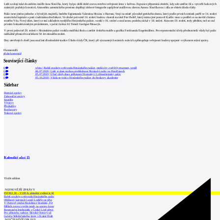
Lidé zavítají také do ateliéru malíře Jana Slavíčka, který byl po delší době znovu otevřen veřejnosti letos v květnu. Expozice připomíná období, kdy zde umělec žil a vytvořil řadu svých
známých pražských motivů. Atmosféru autentického prostoru doplňují dobové fotografie zapůjčené malířovou dcerou Annou Slavíčkovou i díla ze sbírek úřadu vlády.
Palác nese jméno jednoho z bývalých majitelů, hraběte Sigismunda Valentina Hrzána z Harrasu. Stojí na místě původně gotického domu, který podle prvních zmínek patřil ve 14. století
svatovítské kapitule a poté císařskému dveřníkovi. Ve druhé polovině 14. století budovu vlastnil stavitel Petr Parléř, který mimo jiné postavil Karlův most a podílel se na stavbě chrámu
svatého Víta. Nový dům, který se stal základem nynějšího Hrzánského paláce, vznikl v 16. století a současnou podobu získal v 18. století. Koncem 19. století, tedy předtím, než se stal
prvním československým prezidentem, v paláci krátce žil Tomáš Garrigue Masaryk.
V první polovině 20. století v Hrzánském paláci vznikla malířská škola a ateliér českého malíře a grafika Ferdinanda Engelmüllera. Pro reprezentační účely představitelů vlády byl palác
radikálně přestavěn začátkem 50. let minulého století.
Dny otevřených dveří jsou součástí dlouhodobé tradice Úřadu vlády ČR, který při významných státních svátcích zpřístupňuje veřejnosti budovy spojené s výkonem státní správy.
0
komentářů
přidat komentář
Související články
0
včera
|
Babiš uvažuje o převodu Hrzánského paláce, mohlo by z něj být muzeum, uvedl
0
06.07.2020
|
Lidé si dnes mohou prohlédnout Hrzánský palác na Hradčanech
0
05.07.2019
|
Úřad vlády dnes zpřístupní Hrzánský i Lichtenštejnský palác
0
05.10.2018
|
Vláda se vrátí z Hrzánského paláce do Strakovy akademie
Sidebar
Domácí zprávy
Zahraniční zprávy
Soutěže
Výstavy
Přednášky
Rozhovory
Tiskové zprávy
Kalendář akcí
15
Vložit událost
NEJNOVĚJŠÍ ZPRÁVY
INTRO 30 – VODA: aktuální vydání je již
Babiš uvažuje o převodu Hrzánského palác
Oblíbený karvinský areál Lodičky se přip
V Ostravě vzniká Rezidence Stodolní, byt
Mělník znovu vypíše tendr na opravu koup
Renesanční letohrádek v České Lípě převz
Pro přístavbu radnice Slezské Ostravy už
Galerie Středočeského kraje v Kutné Hoře
NEJČTENĚJŠÍ ZPRÁVY