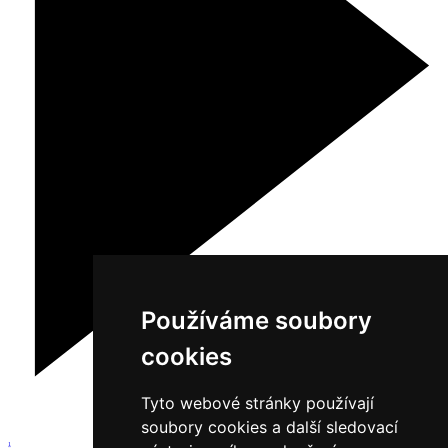
Používáme soubory
cookies
Tyto webové stránky používají
soubory cookies a další sledovací
1