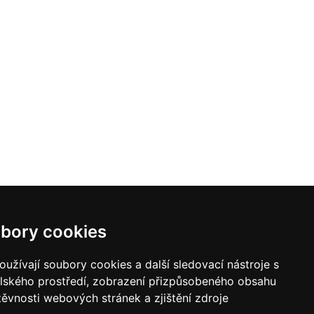
bory cookies
užívají soubory cookies a další sledovací nástroje s
elského prostředí, zobrazení přizpůsobeného obsahu
těvnosti webových stránek a zjištění zdroje