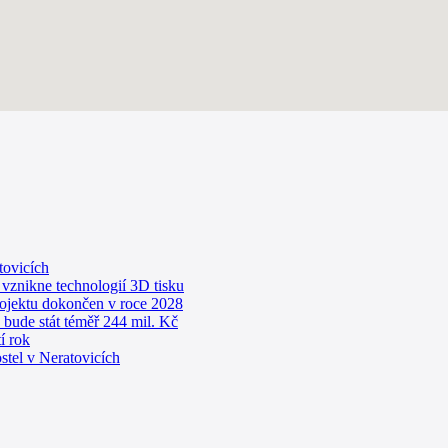
tovicích
 vznikne technologií 3D tisku
rojektu dokončen v roce 2028
 bude stát téměř 244 mil. Kč
í rok
stel v Neratovicích