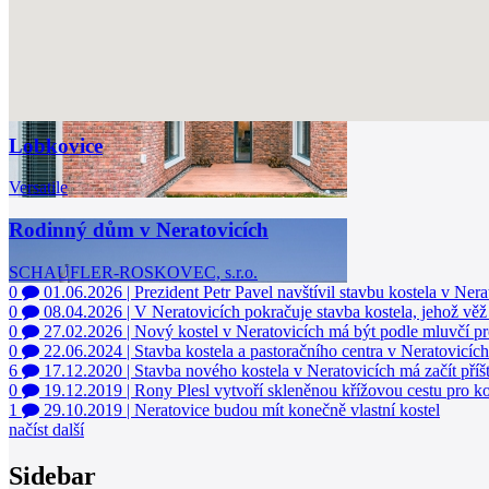
Lobkovice
Versatile
Rodinný dům v Neratovicích
SCHAUFLER-ROSKOVEC, s.r.o.
0
01.06.2026
|
Prezident Petr Pavel navštívil stavbu kostela v Nera
0
08.04.2026
|
V Neratovicích pokračuje stavba kostela, jehož věž
0
27.02.2026
|
Nový kostel v Neratovicích má být podle mluvčí p
0
22.06.2024
|
Stavba kostela a pastoračního centra v Neratovicích
6
17.12.2020
|
Stavba nového kostela v Neratovicích má začít příšt
0
19.12.2019
|
Rony Plesl vytvoří skleněnou křížovou cestu pro ko
1
29.10.2019
|
Neratovice budou mít konečně vlastní kostel
načíst další
Sidebar