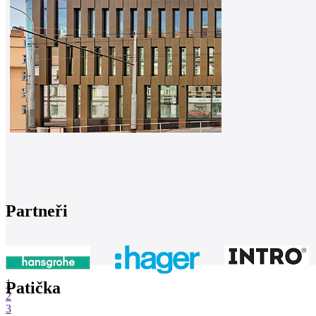
Partneři
1
Patička
2
3