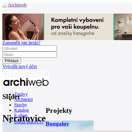
Archiweb
Zapoměli jste heslo?
Vytvořit nový účet
Zprávy
Slider
Architekti
Stavby
Projekty
Katalog
Neratovice
E-shop
Burza práce
157
Bungalov
en