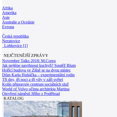
Afrika
Amerika
Asie
Australie a Oceánie
Evropa
Česká republika
Neratovice
Lobkovice [1]
NEJČTENĚJŠÍ ZPRÁVY
November Talks 2018: M.Corea
Jak nejlépe navrhnout kuchyň? Soutěž Blum
Hořící budova ve Zlíně se na dvou místec
Dům Karla Hubáčka – experimentální rodin
Tři dny, tři noci a tři vily v záři světel
Kolín připravuje centrum sociálních služ
World of Volvo očima architekta Martina
Otevření náměstí Jiřího z Poděbrad
KATALOG