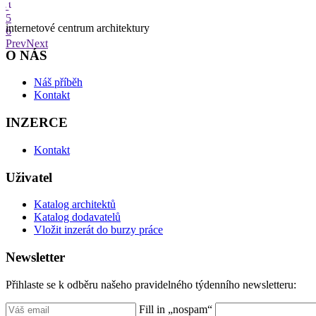
4
5
internetové centrum architektury
6
Prev
Next
O NÁS
Náš příběh
Kontakt
INZERCE
Kontakt
Uživatel
Katalog architektů
Katalog dodavatelů
Vložit inzerát do burzy práce
Newsletter
Přihlaste se k odběru našeho pravidelného týdenního newsletteru:
Fill in „nospam“