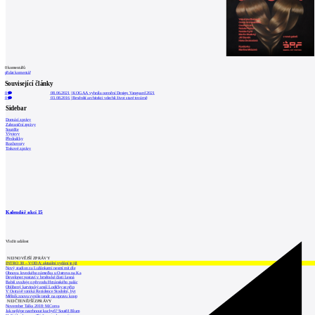
0
komentářů
přidat komentář
Související články
0
08.06.2021
|
KOGAA vyhrála ocenění Design Vanguard 2021
0
03.08.2016
|
Brněnští architekti vdechli život staré továrně
Sidebar
Domácí zprávy
Zahraniční zprávy
Soutěže
Výstavy
Přednášky
Rozhovory
Tiskové zprávy
Kalendář akcí
15
Vložit událost
NEJNOVĚJŠÍ ZPRÁVY
INTRO 30 – VODA: aktuální vydání je již
Nový stadion za Lužánkami nesmí mít dle
Obnova loveckého zámečku u Ostrova na Ka
Developer postaví v brněnské části Lesná
Babiš uvažuje o převodu Hrzánského palác
Oblíbený karvinský areál Lodičky se přip
V Ostravě vzniká Rezidence Stodolní, byt
Mělník znovu vypíše tendr na opravu koup
NEJČTENĚJŠÍ ZPRÁVY
November Talks 2018: M.Corea
Jak nejlépe navrhnout kuchyň? Soutěž Blum