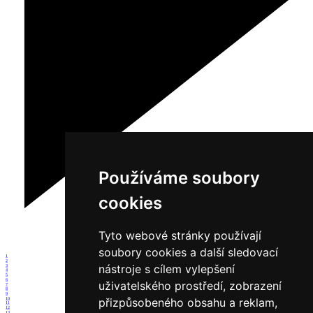
Používáme soubory
cookies
Tyto webové stránky používají
soubory cookies a další sledovací
1
2
nástroje s cílem vylepšení
3
4
5
6
uživatelského prostředí, zobrazení
7
8
9
přizpůsobeného obsahu a reklam,
10
11
12
13