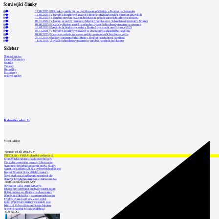
Související články
0
17.09.2025
|
Příští rok by mělo být hotové Muzeum přeživších v Brněnci na Svitavsku
0
12.05.2025
|
V bývalé Schindlerově továrně v Brněnci oficiálně otevřeli Muzeum přeživších
0
10.05.2025
|
V Brněnci otevřou muzeum holokaustu, přijede autor Schindlerova seznamu
0
09.10.2024
|
V květnu se otevře muzeum přeživších holokaustu v Schindlerově továrně v Brněnci
0
04.09.2023
|
Nadace vyhlašuje soutěž na přeměnu bývalé Schindlerovy továrny na muzeum
0
16.01.2023
|
Památník Schindlerova archa v Brněnci by se mohl otevřít v roce 2025
0
07.12.2021
|
V bývalé Schindlerově továrně se chystá stavba skleněného pavilonu
0
04.09.2020
|
Nadace si nechala zpracovat podobu památníku Schindlerova archa
0
20.10.2016
|
Budovy koncentračního tábora v Brněnci jsou kulturní památkou
0
11.08.2016
|
Z bývalé Schindlerovy továrny by měl být památník holokaustu
Sidebar
Domácí zprávy
Zahraniční zprávy
Soutěže
Výstavy
Přednášky
Rozhovory
Tiskové zprávy
Kalendář akcí
15
Vložit událost
NEJNOVĚJŠÍ ZPRÁVY
INTRO 30 – VODA: aktuální vydání je již
Kroměřížská radnice získala stavební pov
Výstavba urgentního centra v Liberci ome
Nymburk přehodnocuje záměr stavby školky
Akustické zasklení IZOS s ověřenými hodnotami
Projekt Blueriot: Kancelářské prostory
Nový stadion za Lužánkami nesmí mít dle
Obnova loveckého zámečku u Ostrova na Ka
NEJČTENĚJŠÍ ZPRÁVY
November Talks 2018: M.Corea
Jak nejlépe navrhnout kuchyň? Soutěž Blum
Hořící budova ve Zlíně se na dvou místec
Dům Karla Hubáčka – experimentální rodin
Tři dny, tři noci a tři vily v záři světel
Kolín připravuje centrum sociálních služ
World of Volvo očima architekta Martina
Otevření náměstí Jiřího z Poděbrad
KATALOG