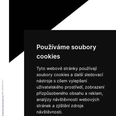
Používáme soubory
cookies
Tyto webové stránky používají
soubory cookies a další sledovací
nástroje s cílem vylepšení
1
2
3
uživatelského prostředí, zobrazení
4
5
6
7
přizpůsobeného obsahu a reklam,
8
9
10
analýzy návštěvnosti webových
11
12
13
14
stránek a zjištění zdroje
15
16
17
18
návštěvnosti.
19
20
21