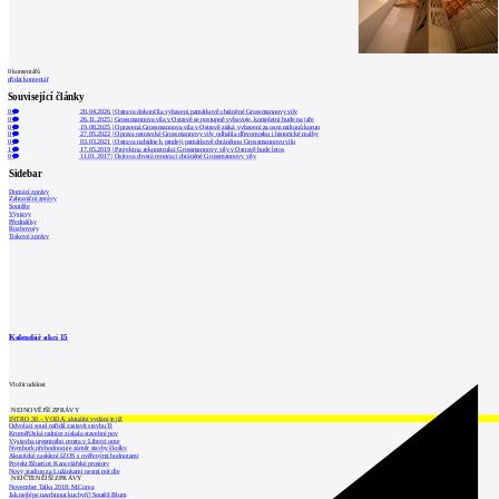
0
komentářů
přidat komentář
Související články
0
20.04.2026
|
Ostrava dokončila vybavení památkově chráněné Grossmannovy vily
0
26.11.2025
|
Grossmannova vila v Ostravě se postupně vybavuje, kompletní bude na jaře
0
19.08.2025
|
Opravená Grossmannova vila v Ostravě získá vybavení za osm milionů korun
0
27.05.2022
|
Oprava ostravské Grossmannovy vily odhalila dřevomorku i historické malby
0
03.03.2021
|
Ostrava nabídne k prodeji památkově chráněnou Grossmannovu vilu
1
17.05.2019
|
Projekt na rekonstrukci Grossmannovy vily v Ostravě bude letos
0
11.01.2017
|
Ostrava chystá renovaci chráněné Grossmannovy vily
Sidebar
Domácí zprávy
Zahraniční zprávy
Soutěže
Výstavy
Přednášky
Rozhovory
Tiskové zprávy
Kalendář akcí
15
Vložit událost
NEJNOVĚJŠÍ ZPRÁVY
INTRO 30 – VODA: aktuální vydání je již
Odvolací soud nařídil zastavit stavbu Tr
Kroměřížská radnice získala stavební pov
Výstavba urgentního centra v Liberci ome
Nymburk přehodnocuje záměr stavby školky
Akustické zasklení IZOS s ověřenými hodnotami
Projekt Blueriot: Kancelářské prostory
Nový stadion za Lužánkami nesmí mít dle
NEJČTENĚJŠÍ ZPRÁVY
November Talks 2018: M.Corea
Jak nejlépe navrhnout kuchyň? Soutěž Blum