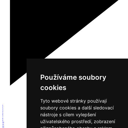
Používáme soubory
cookies
Tyto webové stránky používají
1
soubory cookies a další sledovací
2
3
4
nástroje s cílem vylepšení
5
6
7
8
uživatelského prostředí, zobrazení
9
10
11
12