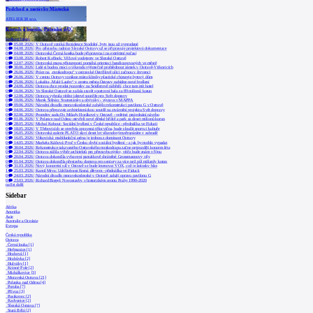
Podchod a zastávky Místecká
ATELIER 38 s.r.o.
Kurník a husník, Polanka n/O.
bydloarchitekti
0
05.08.2026
|
V Ostravě vzniká Rezidence Stodolní, byty jsou už vyprodané
0
04.08.2026
|
Pro přístavbu radnice Slezské Ostravy už se připravuje projektová dokumentace
0
04.08.2026
|
Ostravská Černá kostka bude připravena i na extrémní počasí
0
03.08.2026
|
Robert Kořínek: Věžové vodojemy ve Slezské Ostravě
0
12.07.2026
|
Ostravská mapa přístupnosti pomáhá orientaci handicapovaných ve městě
0
30.06.2026
|
Lidé si budou moci o víkendu výjimečně prohlédnout zámek v Ostravě-Vítkovicích
0
26.06.2026
|
Práce na „mrakodrapu“ v ostravské Ostrčilově ulici začnou v červenci
0
26.06.2026
|
V centru Ostravy vznikne místo kliniky plastické chirurgie bytový dům
0
25.06.2026
|
Lokalita „Malé Lauby“ v centru města Ostravy nabídne nové bydlení
0
24.06.2026
|
Ostrava chce prodat pozemky na Seidlerově nábřeží, chce tam mít hotel
0
16.06.2026
|
Ve Slezské Ostravě se začala stavět sportovní hala za 89 milionů korun
0
12.06.2026
|
Ostrava vybrala vítěze ideové soutěže pro Svět dopravy
0
10.06.2026
|
Marek Štěpán: Svatostánky a obýváky - výstava v MAPPA
0
09.06.2026
|
Národní divadlo moravskoslezské zahájilo rekonstrukci pavilonu G v Ostravě
0
04.06.2026
|
Ostrava připravuje architektonickou soutěž na ztvárnění projektu Svět dopravy
0
02.06.2026
|
Proměny sadu Dr. Milady Horákové v Ostravě - veřejné projednání návrhu
0
01.06.2026
|
V Polance nad Odrou otevřeli nové dětské hřiště a park za deset milionů korun
0
28.05.2026
|
Michal Kohout: Sociální bydlení v České republice - přednáška ve Fiducii
0
18.05.2026
|
V Třebovicích se otevřela opravená tělocvična, bude sloužit sportu i kultuře
0
16.05.2026
|
Ostravská galerie PLATO slaví deset let víkendovým přespáním v zahradě
0
16.05.2026
|
Vítkovická multifunkční aréna je jednou z dominant Ostravy
0
14.05.2026
|
Markéta Káňová: Proč v Česku chybí sociální bydlení – a jak by mohlo vypadat
0
30.04.2026
|
Rekonstrukce takzvaného Ostravského mrakodrapu začne nejpozději koncem léta
0
22.04.2026
|
Ostrava zúžila výběr architektů pro přestavbu sýpky, vítěz bude znám v říjnu
0
20.04.2026
|
Ostrava dokončila vybavení památkově chráněné Grossmannovy vily
0
01.04.2026
|
Ostrava dokončila přestavbu domova pro seniory za více než půl miliardy korun
0
31.03.2026
|
Nový koncertní sál v Ostravě se bude jmenovat VOX, což je latinsky hlas
1
25.03.2026
|
Kamil Mrva: Udržitelnost řízená dřevem - přednáška ve Fiducii
0
24.03.2026
|
Národní divadlo moravskoslezské v Ostravě zahájí opravu pavilonu G
0
23.03.2026
|
Richard Biegel: Novostavby v historickém centru Prahy 1990-2020
načíst další
Sidebar
Afrika
Amerika
Asie
Australie a Oceánie
Evropa
Česká republika
Ostrava
Černá louka [1]
Heřmanice [1]
Hrabová [1]
Hrabůvka [2]
Hulváky [1]
Krásné Pole [2]
Michálkovice [3]
Moravská Ostrava [21]
Polanka nad Odrou [4]
Poruba [7]
Přívoz [3]
Pustkovec [2]
Radvanice [2]
Slezská Ostrava [7]
Stará Bělá [2]