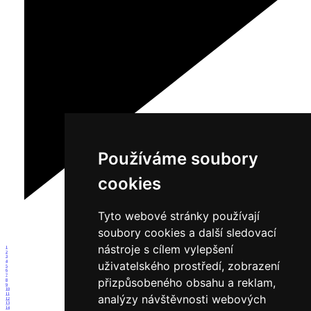
Používáme soubory
cookies
Tyto webové stránky používají
soubory cookies a další sledovací
nástroje s cílem vylepšení
1
2
3
4
uživatelského prostředí, zobrazení
5
6
7
přizpůsobeného obsahu a reklam,
8
9
10
11
analýzy návštěvnosti webových
12
13
14