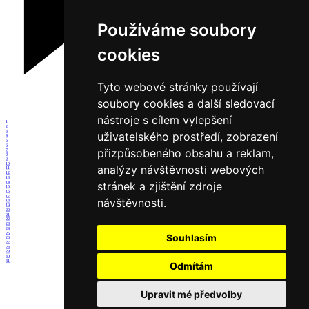
Používáme soubory
cookies
Tyto webové stránky používají
soubory cookies a další sledovací
nástroje s cílem vylepšení
1
2
3
uživatelského prostředí, zobrazení
4
5
6
přizpůsobeného obsahu a reklam,
7
8
9
10
analýzy návštěvnosti webových
11
12
13
stránek a zjištění zdroje
14
15
16
17
návštěvnosti.
18
19
20
21
22
23
24
25
Souhlasím
26
27
28
29
30
31
Odmítám
Upravit mé předvolby