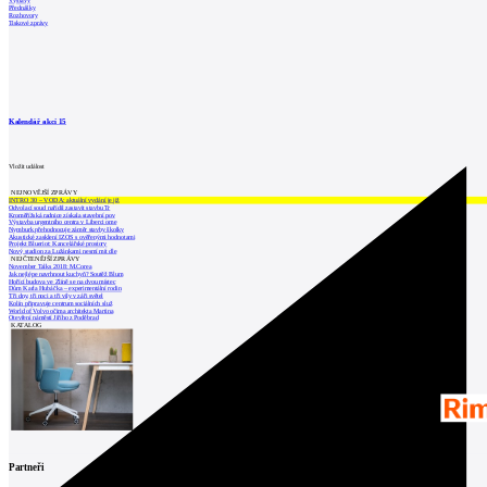
Výstavy
Přednášky
Rozhovory
Tiskové zprávy
Kalendář akcí
15
Vložit událost
NEJNOVĚJŠÍ ZPRÁVY
INTRO 30 – VODA: aktuální vydání je již
Odvolací soud nařídil zastavit stavbu Tr
Kroměřížská radnice získala stavební pov
Výstavba urgentního centra v Liberci ome
Nymburk přehodnocuje záměr stavby školky
Akustické zasklení IZOS s ověřenými hodnotami
Projekt Blueriot: Kancelářské prostory
Nový stadion za Lužánkami nesmí mít dle
NEJČTENĚJŠÍ ZPRÁVY
November Talks 2018: M.Corea
Jak nejlépe navrhnout kuchyň? Soutěž Blum
Hořící budova ve Zlíně se na dvou místec
Dům Karla Hubáčka – experimentální rodin
Tři dny, tři noci a tři vily v záři světel
Kolín připravuje centrum sociálních služ
World of Volvo očima architekta Martina
Otevření náměstí Jiřího z Poděbrad
KATALOG
Partneři