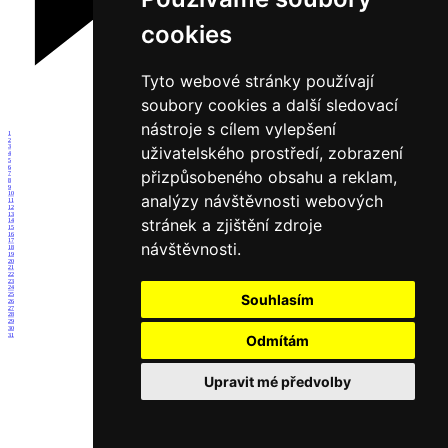
cookies
Tyto webové stránky používají
soubory cookies a další sledovací
nástroje s cílem vylepšení
1
2
uživatelského prostředí, zobrazení
3
4
5
6
přizpůsobeného obsahu a reklam,
7
8
9
10
analýzy návštěvnosti webových
11
12
13
stránek a zjištění zdroje
14
15
16
17
návštěvnosti.
18
19
20
21
22
23
24
Souhlasím
25
26
27
28
29
30
31
Odmítám
Upravit mé předvolby