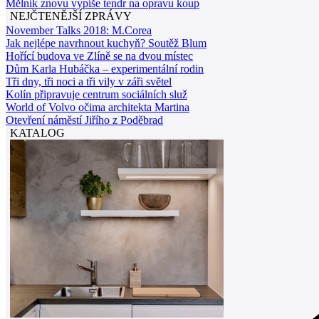
Mělník znovu vypíše tendr na opravu koup
NEJČTENĚJŠÍ ZPRÁVY
November Talks 2018: M.Corea
Jak nejlépe navrhnout kuchyň? Soutěž Blum
Hořící budova ve Zlíně se na dvou místec
Dům Karla Hubáčka – experimentální rodin
Tři dny, tři noci a tři vily v záři světel
Kolín připravuje centrum sociálních služ
World of Volvo očima architekta Martina
Otevření náměstí Jiřího z Poděbrad
KATALOG