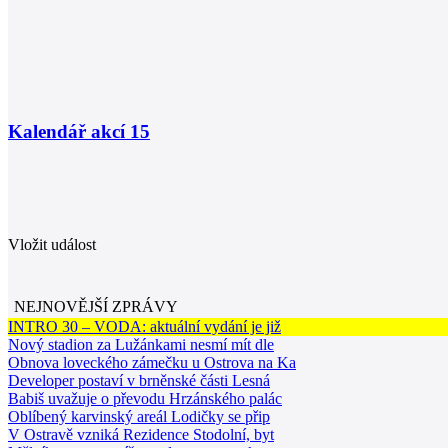
Kalendář akcí
15
Vložit událost
NEJNOVĚJŠÍ ZPRÁVY
INTRO 30 – VODA: aktuální vydání je již
Nový stadion za Lužánkami nesmí mít dle
Obnova loveckého zámečku u Ostrova na Ka
Developer postaví v brněnské části Lesná
Babiš uvažuje o převodu Hrzánského palác
Oblíbený karvinský areál Lodičky se přip
V Ostravě vzniká Rezidence Stodolní, byt