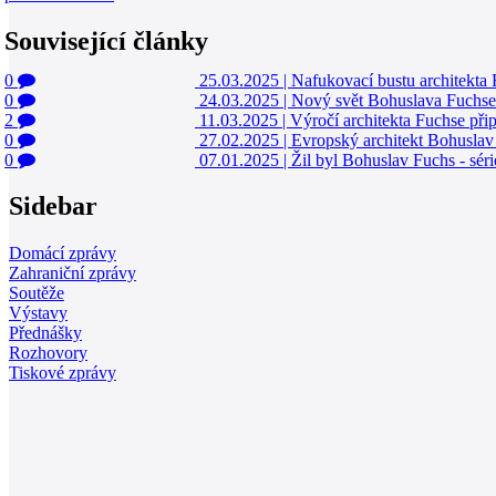
Související články
0
25.03.2025
|
Nafukovací bustu architekta F
0
24.03.2025
|
Nový svět Bohuslava Fuchse 
2
11.03.2025
|
Výročí architekta Fuchse př
0
27.02.2025
|
Evropský architekt Bohuslav 
0
07.01.2025
|
Žil byl Bohuslav Fuchs - sér
Sidebar
Domácí zprávy
Zahraniční zprávy
Soutěže
Výstavy
Přednášky
Rozhovory
Tiskové zprávy