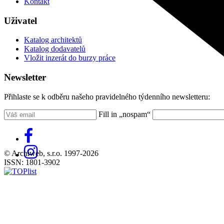
Kontakt
Uživatel
Katalog architektů
Katalog dodavatelů
Vložit inzerát do burzy práce
Newsletter
Přihlaste se k odběru našeho pravidelného týdenního newsletteru:
Fill in „nospam“
© Archiweb, s.r.o. 1997-2026
ISSN: 1801-3902