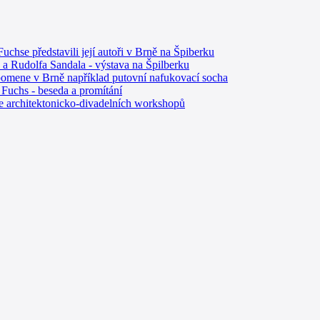
uchse představili její autoři v Brně na Špiberku
a Rudolfa Sandala - výstava na Špilberku
ipomene v Brně například putovní nafukovací socha
Fuchs - beseda a promítání
ie architektonicko-divadelních workshopů