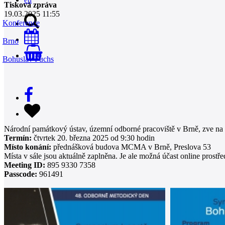
Tisková zpráva
19.03.2025 11:55
Konference
Brno
0
Bohuslav Fuchs
Národní památkový ústav, územní odborné pracoviště v Brně, zve na o
Termín:
čtvrtek 20. března 2025 od 9:30 hodin
Místo konání:
přednášková budova MCMA v Brně, Preslova 53
Místa v sále jsou aktuálně zaplněna. Je ale možná účast online prostř
Meeting ID:
895 9330 7358
Passcode:
961491