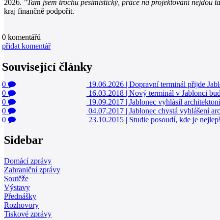
2026.
"Tam jsem trochu pesimistický, práce na projektování nejdou ta
kraj finančně podpořit.
0
komentářů
přidat komentář
Související články
0
19.06.2026
|
Dopravní terminál přijde Ja
0
16.03.2018
|
Nový terminál v Jablonci bud
0
19.09.2017
|
Jablonec vyhlásil architekton
0
04.07.2017
|
Jablonec chystá vyhlášení arc
0
23.10.2015
|
Studie posoudí, kde je nejlep
Sidebar
Domácí zprávy
Zahraniční zprávy
Soutěže
Výstavy
Přednášky
Rozhovory
Tiskové zprávy