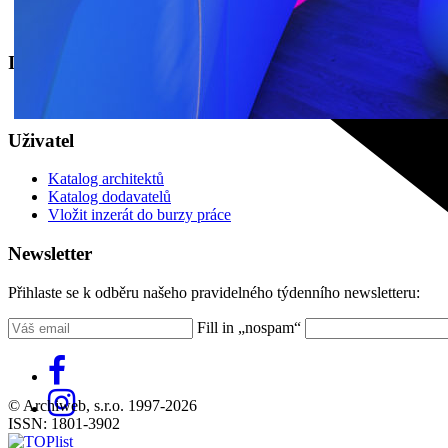
Náš příběh
Kontakt
INZERCE
Kontakt
Uživatel
Katalog architektů
Katalog dodavatelů
Vložit inzerát do burzy práce
Newsletter
Přihlaste se k odběru našeho pravidelného týdenního newsletteru:
Fill in „nospam“
© Archiweb, s.r.o. 1997-2026
ISSN: 1801-3902