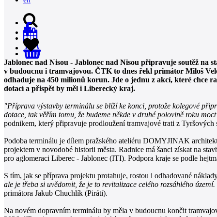
0
Jablonec nad Nisou - Jablonec nad Nisou připravuje soutěž na s
v budoucnu i tramvajovou. ČTK to dnes řekl primátor Miloš Vele
odhaduje na 450 milionů korun. Jde o jednu z akcí, které chce ra
dotací a přispět by měl i Liberecký kraj.
"Příprava výstavby terminálu se blíží ke konci, protože kolegové přip
dotace, tak věřím tomu, že budeme někde v druhé polovině roku moct 
podnikem, který připravuje prodloužení tramvajové trati z Tyršových 
Podoba terminálu je dílem pražského ateliéru DOMYJINAK architekti, k
projektem v novodobé historii města. Radnice má šanci získat na st
pro aglomeraci Liberec - Jablonec (ITI). Podpora kraje se podle hejt
S tím, jak se příprava projektu protahuje, rostou i odhadované náklad
ale je třeba si uvědomit, že je to revitalizace celého rozsáhlého územ
primátora Jakub Chuchlík (Piráti).
Na novém dopravním terminálu by měla v budoucnu končit tramvajová 