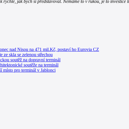
k rychle, jak bych si představoval. Nemáme to v rukou, je to investice
blonec nad Nisou na 471 mil.Kč, postaví ho Eurovia CZ
e ze skla se zelenou střechou
ickou soutěž na dopravní terminál
hitektonické soutěže na terminál
ší místo pro terminál v Jablonci