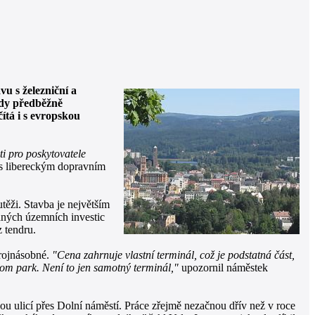
u s železniční a
ady předběžně
ítá i s evropskou
ti pro poskytovatele
í s libereckým dopravním
těži. Stavba je největším
aných územních investic
 tendru.
trojnásobné.
"Cena zahrnuje vlastní terminál, což je podstatná část,
 tom park. Není to jen samotný terminál,"
upozornil náměstek
 ulicí přes Dolní náměstí. Práce zřejmě nezačnou dřív než v roce