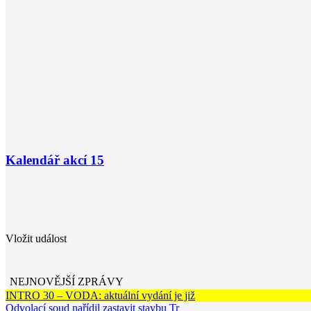
Kalendář akcí
15
Vložit událost
NEJNOVĚJŠÍ ZPRÁVY
INTRO 30 – VODA: aktuální vydání je již
Odvolací soud nařídil zastavit stavbu Tr