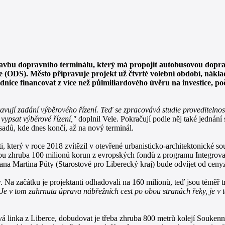
tavbu dopravního terminálu, který má propojit autobusovou doprav
 (ODS). Město připravuje projekt už čtvrté volební období, nákl
dnice financovat z více než půlmiliardového úvěru na investice, poč
ravují zadání výběrového řízení. Teď se zpracovává studie proveditelnos
vypsat výběrové řízení,"
doplnil Vele. Pokračují podle něj také jednán
sadů, kde dnes končí, až na nový terminál.
terý v roce 2018 zvítězil v otevřené urbanisticko-architektonické sou
avbu zhruba 100 milionů korun z evropských fondů z programu Integrov
mana Martina Půty (Starostové pro Liberecký kraj) bude odvíjet od cenyz
y. Na začátku je projektanti odhadovali na 160 milionů, teď jsou téměř 
í. Je v tom zahrnuta úprava nábřežních cest po obou stranách řeky, je v
linka z Liberce, dobudovat je třeba zhruba 800 metrů kolejí Soukennou