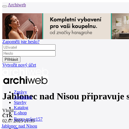
Archiweb
Zapoměli jste heslo?
Vytvořit nový účet
Zprávy
Jablonec nad Nisou připravuje 
Architekti
Stavby
Katalog
Vložil
E-shop
ČTK
Burza práce
157
02.07.2025 21:35
Jablonec nad Nisou
en