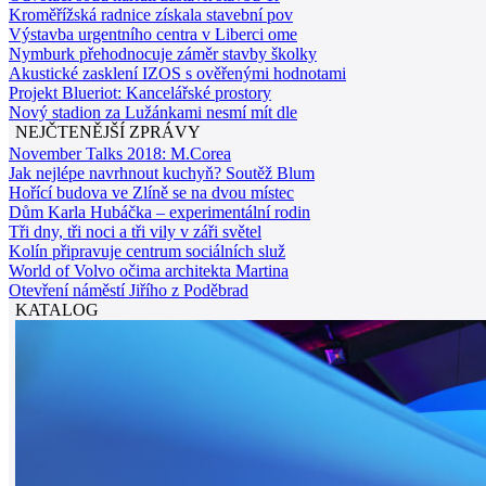
Kroměřížská radnice získala stavební pov
Výstavba urgentního centra v Liberci ome
Nymburk přehodnocuje záměr stavby školky
Akustické zasklení IZOS s ověřenými hodnotami
Projekt Blueriot: Kancelářské prostory
Nový stadion za Lužánkami nesmí mít dle
NEJČTENĚJŠÍ ZPRÁVY
November Talks 2018: M.Corea
Jak nejlépe navrhnout kuchyň? Soutěž Blum
Hořící budova ve Zlíně se na dvou místec
Dům Karla Hubáčka – experimentální rodin
Tři dny, tři noci a tři vily v záři světel
Kolín připravuje centrum sociálních služ
World of Volvo očima architekta Martina
Otevření náměstí Jiřího z Poděbrad
KATALOG