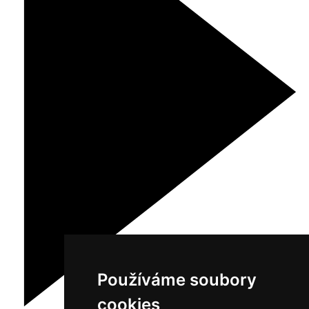
Používáme soubory
cookies