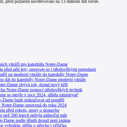
před požárem navštěvovalo na 13 milionů lidí ročně.
ních vitráží pro katedrálu Notre-Dame
 před pěti lety, opravuje se i středověkými metodami
utěž na moderní vitráže do katedrály Notre-Dame
rhu dát do katedrály Notre-Dame moderní vitráže
re-Dame zbývá rok, dostal nový kříž
řechu Notre-Dame pomocí středověkých technik
e se otevře v roce 2024, slíbila ministryně
re-Dame bude pokračovat od pondělí
la Notre-Dame opravená do roku 2024
la před rokem, spory o dostavbu
 než 200 letech nebyla půlnoční mše
tre-Dame podle úřadů dosud není známa
 vyhořela, přišla o střechu i věžičku