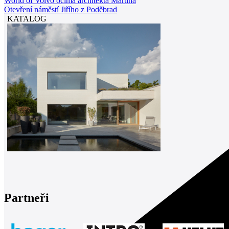
World of Volvo očima architekta Martina
Otevření náměstí Jiřího z Poděbrad
KATALOG
Partneři