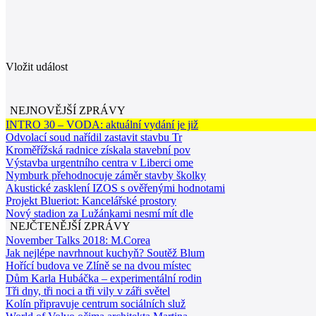
Vložit událost
NEJNOVĚJŠÍ ZPRÁVY
INTRO 30 – VODA: aktuální vydání je již
Odvolací soud nařídil zastavit stavbu Tr
Kroměřížská radnice získala stavební pov
Výstavba urgentního centra v Liberci ome
Nymburk přehodnocuje záměr stavby školky
Akustické zasklení IZOS s ověřenými hodnotami
Projekt Blueriot: Kancelářské prostory
Nový stadion za Lužánkami nesmí mít dle
NEJČTENĚJŠÍ ZPRÁVY
November Talks 2018: M.Corea
Jak nejlépe navrhnout kuchyň? Soutěž Blum
Hořící budova ve Zlíně se na dvou místec
Dům Karla Hubáčka – experimentální rodin
Tři dny, tři noci a tři vily v záři světel
Kolín připravuje centrum sociálních služ