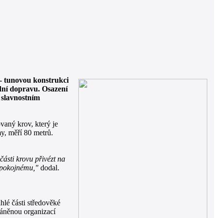
a- tunovou konstrukci
odní dopravu. Osazení
 slavnostním
vaný krov, který je
my, měří 80 metrů.
části krovu přivézt na
a pokojnému,"
dodal.
hlé části středověké
ráněnou organizací