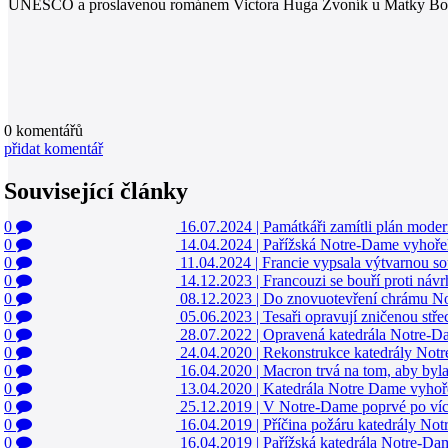
UNESCO a proslavenou románem Victora Huga Zvoník u Matky Boží, 
0
komentářů
přidat komentář
Související články
0
16.07.2024
|
Památkáři zamítli plán moder
0
14.04.2024
|
Pařížská Notre-Dame vyhořela
0
11.04.2024
|
Francie vypsala výtvarnou so
0
14.12.2023
|
Francouzi se bouří proti náv
0
08.12.2023
|
Do znovuotevření chrámu Not
0
05.06.2023
|
Tesaři opravují zničenou st
0
28.07.2022
|
Opravená katedrála Notre-Dam
0
24.04.2020
|
Rekonstrukce katedrály Not
0
16.04.2020
|
Macron trvá na tom, aby by
0
13.04.2020
|
Katedrála Notre Dame vyhoře
0
25.12.2019
|
V Notre-Dame poprvé po více
0
16.04.2019
|
Příčina požáru katedrály No
0
16.04.2019
|
Pařížská katedrála Notre-Dame