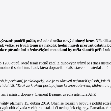
 výrazně poničil požár, má ode dneška nový dubový krov. Několik
ak velké, že kvůli tomu na několik hodin museli přerušit ostatní l
kce původními středověkými metodami by měla skončit příští rok
1200 dubů, které tesaři ručně kácí. Z dubových trámů je i dnes instalo
motnosti sedmi tun. Loď, která dopravila i další stavební materiál a trá
e perfektní, je ekologický, ale je to zároveň nejsnazší způsob, jak tři 
ukci dohlíží. "Krok za krokem postupujeme ke znovuotevření, klidnému 
Byl tam i ministr dopravy Clément Beaune, uvedla agentura AFP.
átily plameny 15. dubna 2019. Oheň se rozšířil v krovu a pohltil rozsá
a způsobit závada v elektroinstalaci či nedopalek cigarety. Památku, ch