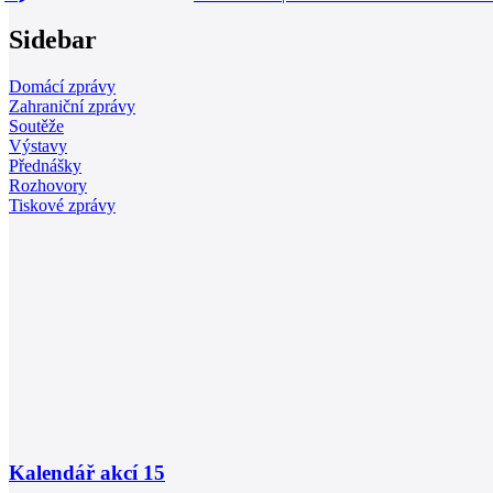
Sidebar
Domácí zprávy
Zahraniční zprávy
Soutěže
Výstavy
Přednášky
Rozhovory
Tiskové zprávy
Kalendář akcí
15