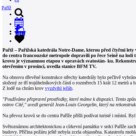
Paříž
0
Paříž – Pařížská katedrála Notre-Dame, kterou před čtyřmi lety
do centra francouzské metropole dopravili po řece Seině na lodi t
krovu je významnou etapou v opravách svatostán- ku. Rekonstru
otevřením v prosinci, uvedla stanice BFM TV.
Na obnovu dřevěné konstrukce střechy katedrály bylo pečlivě vybráno 
složený ze tří trojúhelníkových částí o rozměrech 15 krát 12 metrů a h
Z lodě na chrám krov
vyzdvihl jeřáb
.
"Používáme přepravní prostředky, které máme k dispozici. Tento způsob j
ostrov Cité," uvedl generál Jean-Louis Georgelin, který na rekonstr
Na převoz krovů se do centra Paříže přišli podívat turisté i místní. 
Světoznámou architektonickou a církevní památku v srdci Paříže zachv
budovy. Příčina požáru ještě nebyla zcela objasněna. Katastrofu mohl