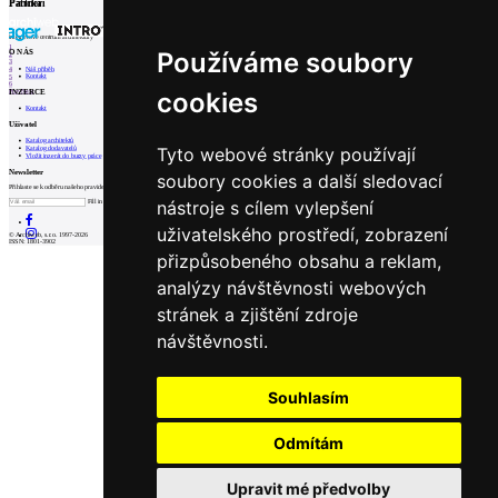
Partneři
Patička
internetové centrum architektury
1
Používáme soubory
O NÁS
2
3
Náš příběh
4
Kontakt
5
6
cookies
INZERCE
Prev
Next
Kontakt
Uživatel
Katalog architektů
Tyto webové stránky používají
Katalog dodavatelů
Vložit inzerát do burzy práce
Newsletter
soubory cookies a další sledovací
Přihlaste se k odběru našeho pravidelného týdenního newsletteru:
nástroje s cílem vylepšení
Fill in „nospam“
uživatelského prostředí, zobrazení
© Archiweb, s.r.o. 1997-2026
ISSN: 1801-3902
přizpůsobeného obsahu a reklam,
analýzy návštěvnosti webových
stránek a zjištění zdroje
návštěvnosti.
Souhlasím
Odmítám
Upravit mé předvolby