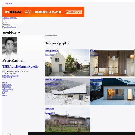
Archiweb
Zapoměli jste heslo?
Vytvořit nový účet
Zprávy
Architekti
Stavby
Realizace a projekty
Katalog
E-shop
Burza práce
161
Dom pisateľov
Byt S
en
Žilina, 2023
Žilina, 2022
Peter Kasman
0
TREEA architektonický ateliér
M.R. Štefánika 624/10, 01501 Rajec
+421 903 340 504
peterkasman@treea.sk
www.treea.sk
Dom nad dedinou
Dom s galériou
interiér
Malá Čierna, 2021
Rajec, 2021
rodinné domy
rekonstrukce
sedlová střecha
ve svahu
šedá
atrium
Dom hier
Svinná, 2018