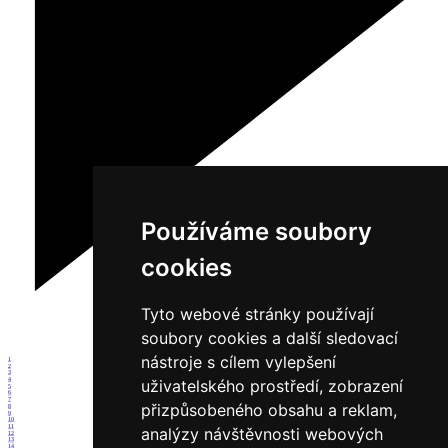
Používáme soubory
cookies
Tyto webové stránky používají
soubory cookies a další sledovací
nástroje s cílem vylepšení
1
2
3
4
uživatelského prostředí, zobrazení
5
6
7
přizpůsobeného obsahu a reklam,
8
9
10
11
analýzy návštěvnosti webových
12
13
14