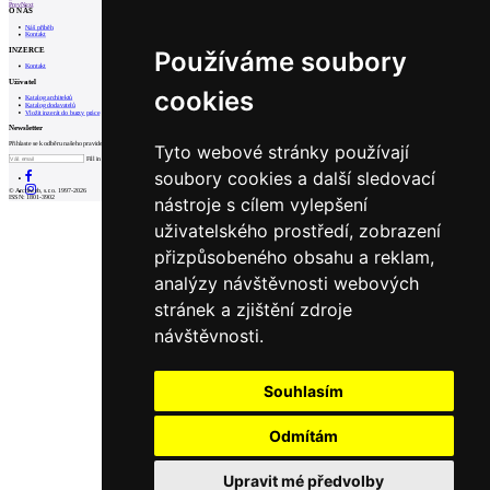
Prev
Next
O NÁS
Náš příběh
Kontakt
INZERCE
Používáme soubory
Kontakt
Uživatel
cookies
Katalog architektů
Katalog dodavatelů
Vložit inzerát do burzy práce
Newsletter
Přihlaste se k odběru našeho pravidelného týdenního newsletteru:
Tyto webové stránky používají
Fill in „nospam“
soubory cookies a další sledovací
© Archiweb, s.r.o. 1997-2026
nástroje s cílem vylepšení
ISSN: 1801-3902
uživatelského prostředí, zobrazení
přizpůsobeného obsahu a reklam,
analýzy návštěvnosti webových
stránek a zjištění zdroje
návštěvnosti.
Souhlasím
Odmítám
Upravit mé předvolby