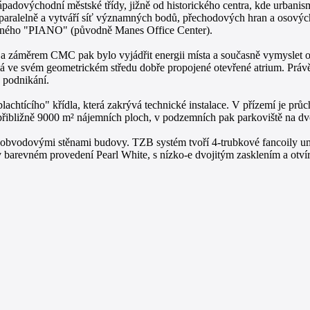
ápadovýchodní městské třídy, jižně od historického centra, kde urbani
ěží paralelně a vytváří síť významných bodů, přechodových hran a osovýc
novaného "PIANO" (původně Manes Office Center).
a a záměrem CMC pak bylo vyjádřit energii místa a současně vymyslet o
 ve svém geometrickém středu dobře propojené otevřené atrium. Právě ta
 podnikání.
tícího" křídla, která zakrývá technické instalace. V přízemí je průcho
ibližně 9000 m² nájemních ploch, v podzemních pak parkoviště na dv
obvodovými stěnami budovy. TZB systém tvoří 4-trubkové fancoily umís
revném provedení Pearl White, s nízko-e dvojitým zasklením a otvír