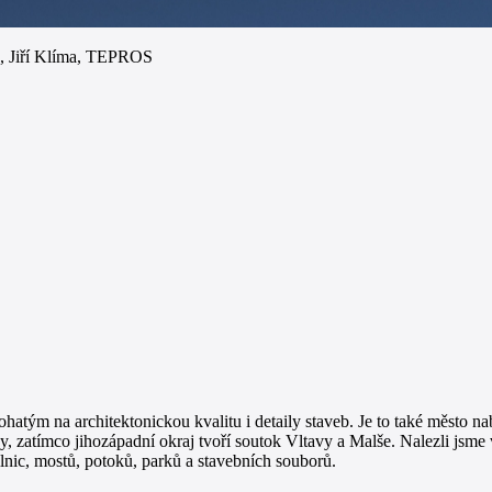
, Jiří Klíma, TEPROS
ým na architektonickou kvalitu i detaily staveb. Je to také město naby
y, zatímco jihozápadní okraj tvoří soutok Vltavy a Malše. Nalezli jsme
lnic, mostů, potoků, parků a stavebních souborů.