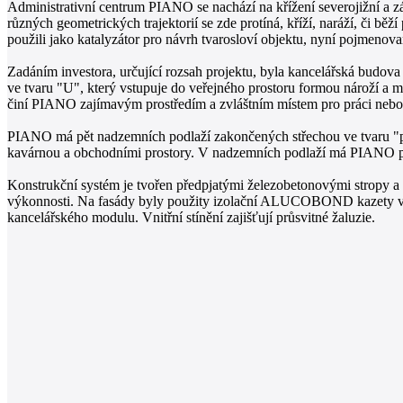
Administrativní centrum PIANO se nachází na křížení severojižní a z
různých geometrických trajektorií se zde protíná, kříží, naráží, či b
použili jako katalyzátor pro návrh tvarosloví objektu, nyní pojme
Zadáním investora, určující rozsah projektu, byla kancelářská budov
ve tvaru "U", který vstupuje do veřejného prostoru formou nároží a má
činí PIANO zajímavým prostředím a zvláštním místem pro práci nebo
PIANO má pět nadzemních podlaží zakončených střechou ve tvaru "plach
kavárnou a obchodními prostory. V nadzemních podlaží má PIANO př
Konstrukční systém je tvořen předpjatými železobetonovými stropy a 
výkonnosti. Na fasády byly použity izolační ALUCOBOND kazety v ba
kancelářského modulu. Vnitřní stínění zajišťují průsvitné žaluzie.