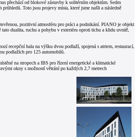
smus přechází od blokové zástavby k solitérním objektům. Sedm
h průhledů. Toto jsou projevy místa, které jsme našli a následně
tevřenou, pozitivní atmosféru pro práci a podnikání. PIANO je objekt
to dualita, ruchu a pohybu v exteriéru oproti tichu a klidu uvnitř,
zí recepční hala na výšku dvou podlaží, spojená s atriem, restaurací,
ou podlažích pro 125 automobilů.
těné na stropech a IBS pro řízení energetické a klimatické
avými okny s možností větrání po každých 2,7 metrech