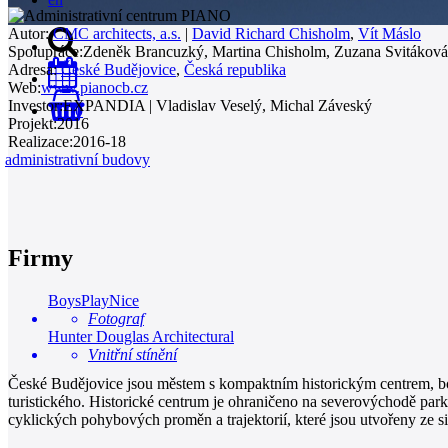
Autor:
CMC architects, a.s.
|
David Richard Chisholm
,
Vít Máslo
Spolupráce:
Zdeněk Brancuzký, Martina Chisholm, Zuzana Svitáková
Adresa:
České Budějovice
,
Česká republika
Web:
www.pianocb.cz
Investor:
EXPANDIA | Vladislav Veselý, Michal Záveský
0
Projekt:
2016
Realizace:
2016-18
administrativní budovy
Firmy
BoysPlayNice
Fotograf
Hunter Douglas Architectural
Vnitřní stínění
České Budějovice jsou městem s kompaktním historickým centrem, bohat
turistického. Historické centrum je ohraničeno na severovýchodě park
cyklických pohybových proměn a trajektorií, které jsou utvořeny ze si