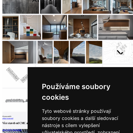
Používáme soubory
cookies
Tyto webové stránky používají
soubory cookies a další sledovací
0
komentářů
přidat komentář
Více staveb od
CMC architects, a.s.
nástroje s cílem vylepšení
AFI CITY TOWER1
Vilnius Railway Station Complex, Central
Nové sídlo finanční skupiny J&T
uživatelského prostředí, zobrazení
Station Square and Public Transport Terminal