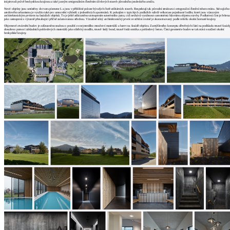
architektů
inspirovali právě beskydskou krajinou a také jasným ortogonálním členěním účelových staveb původního jezdeckého areálu.
Nové objekty jsou umístěny do tvaru písmene L a jsou v přibližné poloze bývalých čistě utilitárních staveb. Respektují tak původní strukturu i ortogonální členění tohoto místa. Stávajícího
Katalog
areálového urbanismu je využito také pro umocnění výhledů z jednotlivých apartmánů. K pokojům v typických podlažích náleží velkoryse pojednané lodžie, které jsou výrazným
architektonickým prvkem na fasádách objektů. To je ještě zdůrazněno ustoupením suterénního patra, což nechává vyniknout samotnému hlavnímu objemu stavby. Podkrovní část je řešena
jako ustoupená s výrazně přesahující příčně zalamovanou střechou. Vizuálně silný architektonický prvek ve střešní rovině je zkonstruovaný podle reliéfu okolní hornaté krajiny.
dodavatelů
Objemové ztvárnění budov je zdůrazněno snahou o použití co nejmenšího množství materiálů a barev na fasádě objektu. Zamýšleného konceptu dřevěných částí na podkladu tmavé fasády
Vložit
dosaženo pomocí základních pohledových materiálů jako sibiřský modřín, tmavě šedý bond, tmavě šedá omítka a pohledový beton. Čistá geometrie budov se tak stává součástí okolní
beskydské krajiny.
inzerát
do
burzy
práce
Newsletter
Přihlaste se k odběru našeho pravidelného
týdenního newsletteru:
Fill in „nospam“
© Archiweb, s.r.o. 1997-2026
ISSN: 1801-3902