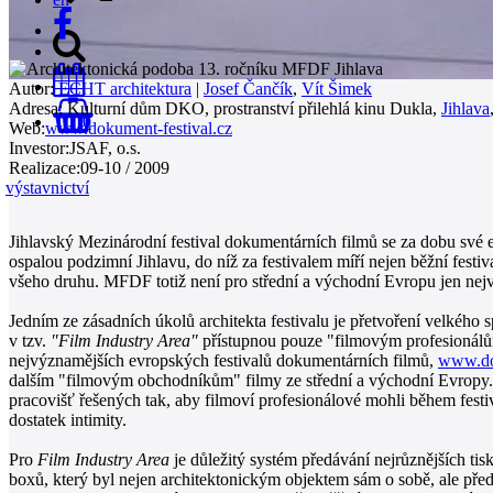
Autor:
ECHT architektura
|
Josef Čančík
,
Vít Šimek
Adresa:
Kulturní dům DKO, prostranství přilehlá kinu Dukla,
Jihlava
0
Web:
www.dokument-festival.cz
Investor:
JSAF, o.s.
Realizace:
09-10 / 2009
výstavnictví
Jihlavský Mezinárodní festival dokumentárních filmů se za dobu své 
ospalou podzimní Jihlavu, do níž za festivalem míří nejen běžní festi
všeho druhu. MFDF totiž není pro střední a východní Evropu jen nejv
Jedním ze zásadních úkolů architekta festivalu je přetvoření velké
v tzv.
"Film Industry Area"
přístupnou pouze "filmovým profesionálům
nejvýznamějších evropských festivalů dokumentárních filmů,
www.do
dalším "filmovým obchodníkům" filmy ze střední a východní Evropy. K
pracovišť řešených tak, aby filmoví profesionálové mohli během festi
dostatek intimity.
Pro
Film Industry Area
je důležitý systém předávání nejrůznějších ti
boxů, který byl nejen architektonickým objektem sám o sobě, ale př