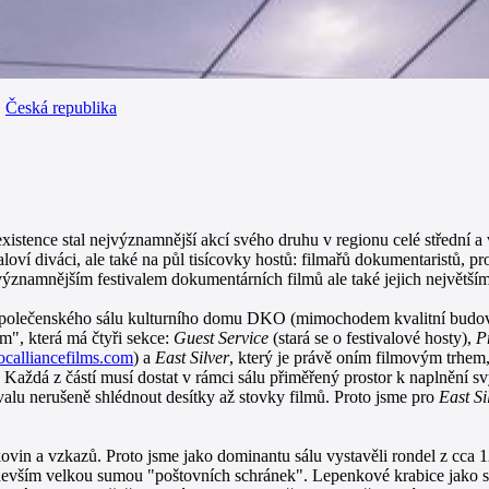
,
Česká republika
existence stal nejvýznamnější akcí svého druhu v regionu celé střední
valoví diváci, ale také na půl tisícovky hostů: filmařů dokumentaristů,
ýznamnějším festivalem dokumentárních filmů ale také jejich největší
ho společenského sálu kulturního domu DKO (mimochodem kvalitní budo
", která má čtyři sekce:
Guest Service
(stará se o festivalové hosty),
P
calliancefilms.com
) a
East Silver
, který je právě oním filmovým trhem
aždá z částí musí dostat v rámci sálu přiměřený prostor k naplnění s
valu nerušeně shlédnout desítky až stovky filmů. Proto jsme pro
East Si
skovin a vzkazů. Proto jsme jako dominantu sálu vystavěli rondel z cca
edevším velkou sumou "poštovních schránek". Lepenkové krabice jako s