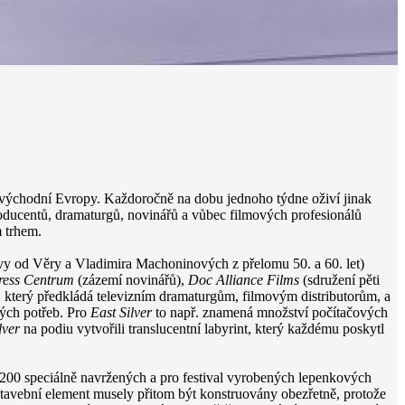
 a východní Evropy. Každoročně na dobu jednoho týdne oživí jinak
 producentů, dramaturgů, novinářů a vůbec filmových profesionálů
m trhem.
vy od Věry a Vladimira Machoninových z přelomu 50. a 60. let)
ress Centrum
(zázemí novinářů),
Doc Alliance Films
(sdružení pěti
, který předkládá televizním dramaturgům, filmovým distributorům, a
vých potřeb. Pro
East Silver
to např. znamená množství počítačových
lver
na podiu vytvořili translucentní labyrint, který každému poskytl
 1200 speciálně navržených a pro festival vyrobených lepenkových
tavební element musely přitom být konstruovány obezřetně, protože