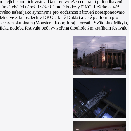
 jejich spodních vrstev. Dále byl vyřešen centrální pult odbavení
plněním chybějící nárožní věže k hmotě budovy DKO. Lešeňová věž
bkového lešení jako synonyma pro dočasnost zároveň korespondovalo
alelně ve 3 kinosálech v DKO a kině Dukla) a také platformu pro
měleckým skupinám (Monsters, Kopr, Juraj Horváth, Svätopluk Mikyta,
rafická podoba festivalu opět vytvořená dlouholetým grafikem festivalu