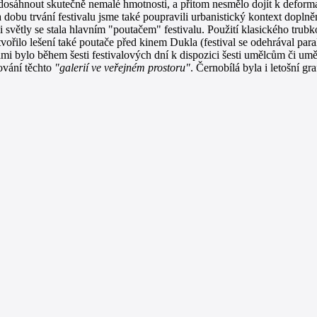
osáhnout skutečně nemalé hmotnosti, a přitom nesmělo dojít k deformaci
Na dobu trvání festivalu jsme také poupravili urbanistický kontext do
 světly se stala hlavním "poutačem" festivalu. Použití klasického tru
vořilo lešení také poutače před kinem Dukla (festival se odehrával par
mi bylo během šesti festivalových dní k dispozici šesti umělcům či u
ování těchto
"galerií ve veřejném prostoru"
. Černobílá byla i letošní g