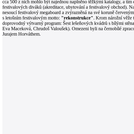
cca 500 z nich mohlo být najednou naplněno těžkými katalogy, a tím d
festivalových diváků (akreditace, ubytování a festivalový obchod). 
nesoucí festivalový megaboard a zvýrazněná na své koruně červenými
s letošním festivalovým motto:
"rekonstrukce"
. Krom nárožní věže t
doprovodný výtvarný program: Šest lešeňových kvádrů s bílými stěna
Eva Maceková, Chrudoš Valoušek). Omezeni byli na černobílé zprac
Jurajem Horváthem.