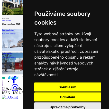
architektů
Katalog
dodavatelů
Používáme soubory
Vložit
inzerát
0
komentářů
cookies
přidat komentář
do
Více staveb od
ADR
burzy
Centrum Hořec
Obslužná stanice vleku
Chalupa Milada
práce
Tyto webové stránky používají
ADR | Horní Malá Úpa
ADR | Horní Malá Úpa
ADR | Horní Malá Úpa
soubory cookies a další sledovací
Newsletter
nástroje s cílem vylepšení
uživatelského prostředí, zobrazení
Přihlaste se k odběru našeho pravidelného
načíst další
Chata Bučina
týdenního newsletteru:
přizpůsobeného obsahu a reklam,
ADR | Horní Malá Úpa
Partneři
analýzy návštěvnosti webových
Fill in „nospam“
stránek a zjištění zdroje
návštěvnosti.
1
2
3
4
Souhlasím
5
© Archiweb, s.r.o. 1997-2026
6
Prev
Next
ISSN: 1801-3902
Odmítám
Upravit mé předvolby