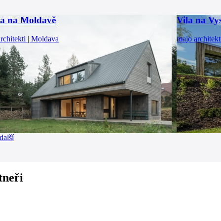
a na Moldavě
Vila na Vy
rchitekti | Moldava
majo architekt
další
tneři