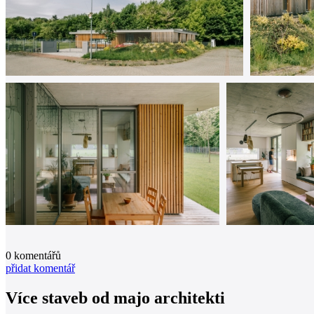
0
komentářů
přidat komentář
Více staveb od
majo architekti