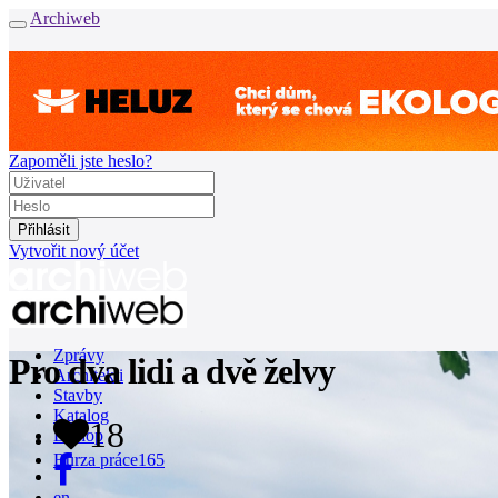
Archiweb
Zapoměli jste heslo?
Vytvořit nový účet
Zprávy
Pro dva lidi a dvě želvy
Architekti
Stavby
Katalog
18
E-shop
Burza práce
165
en