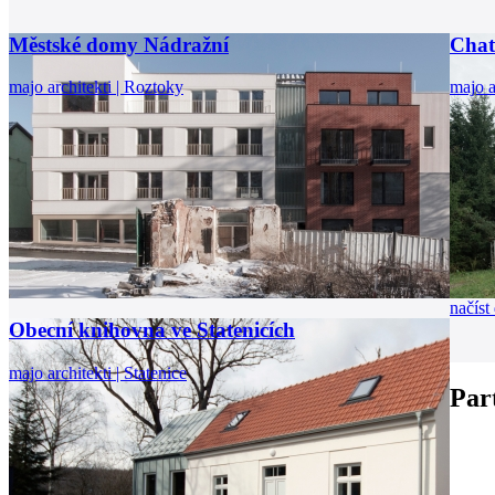
Městské domy Nádražní
Chat
majo architekti | Roztoky
majo a
načíst 
Obecní knihovna ve Statenicích
majo architekti | Statenice
Par