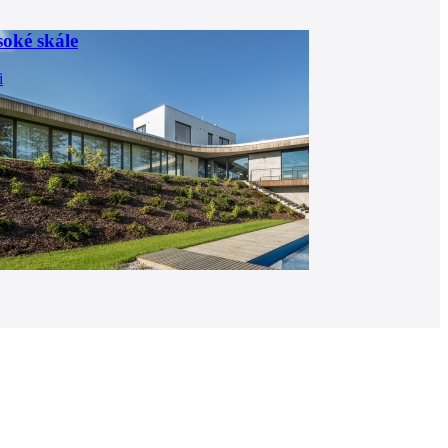
soké skále
i