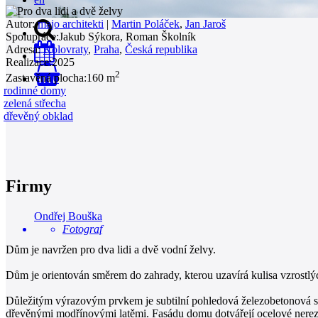
Autor:
majo architekti
|
Martin Poláček
,
Jan Jaroš
Spolupráce:
Jakub Sýkora, Roman Školník
Adresa:
Kolovraty
,
Praha
,
Česká republika
Realizace:
2025
2
Zastavěná plocha:
160 m
0
rodinné domy
zelená střecha
dřevěný obklad
Firmy
Ondřej Bouška
Fotograf
Dům je navržen pro dva lidi a dvě vodní želvy.
Dům je orientován směrem do zahrady, kterou uzavírá kulisa vzrostl
Důležitým výrazovým prvkem je subtilní pohledová železobetonová stř
dřevěnými modřínovými latěmi. Fasádu domu dotvářejí ocelové nerez