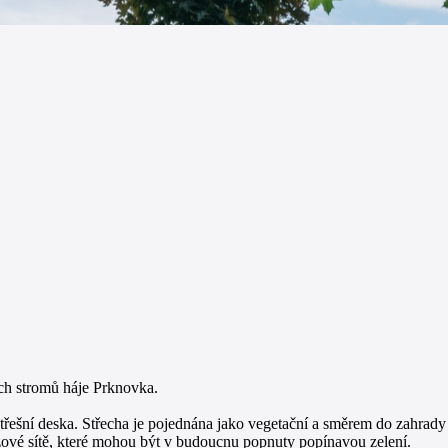
ých stromů háje Prknovka.
ešní deska. Střecha je pojednána jako vegetační a směrem do zahrady v
ové sítě, které mohou být v budoucnu popnuty popínavou zelení.