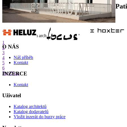
Pat
internetové centrum architektury
1
O NÁS
2
3
Náš příběh
4
Kontakt
5
6
INZERCE
Prev
Next
Kontakt
Uživatel
Katalog architektů
Katalog dodavatelů
Vložit inzerát do burzy práce