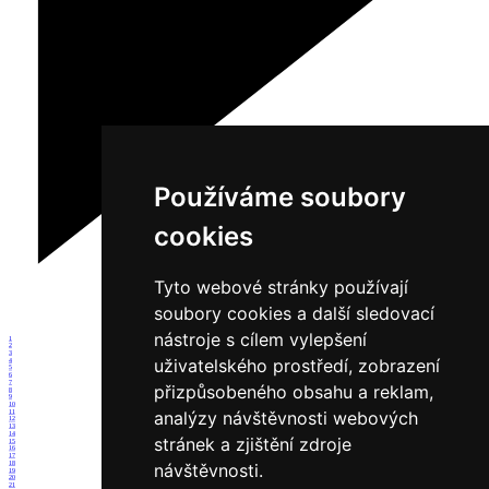
Používáme soubory
cookies
Tyto webové stránky používají
soubory cookies a další sledovací
nástroje s cílem vylepšení
1
2
3
uživatelského prostředí, zobrazení
4
5
6
7
přizpůsobeného obsahu a reklam,
8
9
10
analýzy návštěvnosti webových
11
12
13
14
stránek a zjištění zdroje
15
16
17
18
návštěvnosti.
19
20
21