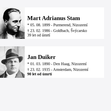
Mart Adrianus Stam
*
05. 08. 1899
-
Purmerend, Nizozemí
†
23. 02. 1986
-
Goldbach, Švýcarsko
39 let od úmrtí
Jan Duiker
*
01. 03. 1890
-
Den Haag, Nizozemí
†
23. 02. 1935
-
Amsterdam, Nizozemí
90 let od úmrtí