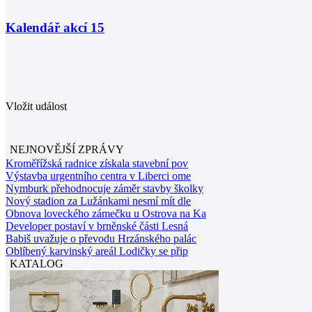
Kalendář akcí
15
Vložit událost
NEJNOVĚJŠÍ ZPRÁVY
Kroměřížská radnice získala stavební pov
Výstavba urgentního centra v Liberci ome
Nymburk přehodnocuje záměr stavby školky
Nový stadion za Lužánkami nesmí mít dle
Obnova loveckého zámečku u Ostrova na Ka
Developer postaví v brněnské části Lesná
Babiš uvažuje o převodu Hrzánského palác
Oblíbený karvinský areál Lodičky se přip
KATALOG