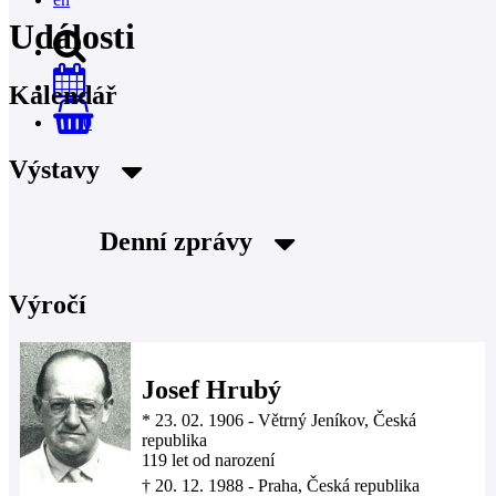
Události
Kalendář
0
Výstavy
Denní zprávy
Výročí
Josef Hrubý
*
23. 02. 1906
-
Větrný Jeníkov, Česká
republika
119 let od narození
†
20. 12. 1988
-
Praha, Česká republika