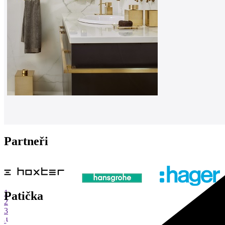
Partneři
1
Patička
2
3
4