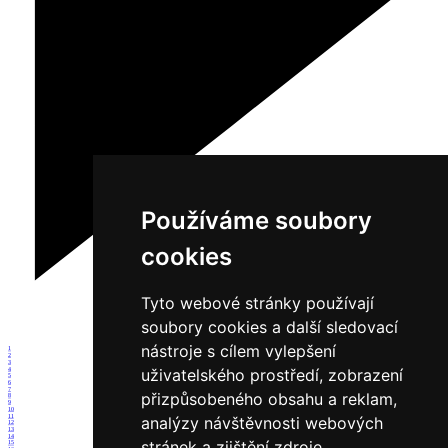
Používáme soubory
cookies
Tyto webové stránky používají
soubory cookies a další sledovací
nástroje s cílem vylepšení
1
2
3
uživatelského prostředí, zobrazení
4
5
6
7
přizpůsobeného obsahu a reklam,
8
9
10
11
analýzy návštěvnosti webových
12
13
14
stránek a zjištění zdroje
15