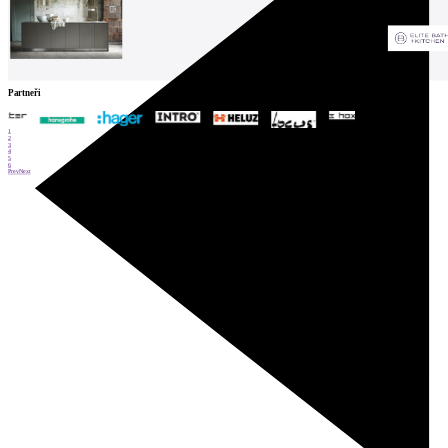
Partneři
1
2
3
4
5
6
Prev
Next