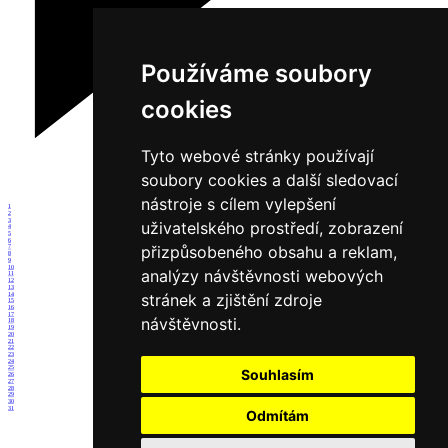
Používáme soubory
cookies
Tyto webové stránky používají
soubory cookies a další sledovací
nástroje s cílem vylepšení
1
2
3
uživatelského prostředí, zobrazení
4
5
6
přizpůsobeného obsahu a reklam,
7
8
9
10
analýzy návštěvnosti webových
11
12
13
stránek a zjištění zdroje
14
15
16
17
návštěvnosti.
18
19
20
21
22
23
24
25
Souhlasím
26
27
28
29
30
31
Odmítám