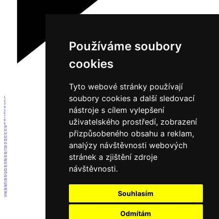
Používáme soubory
cookies
Tyto webové stránky používají
soubory cookies a další sledovací
1
2
3
4
nástroje s cílem vylepšení
5
6
7
uživatelského prostředí, zobrazení
8
9
10
11
přizpůsobeného obsahu a reklam,
12
13
14
analýzy návštěvnosti webových
15
16
17
18
stránek a zjištění zdroje
19
20
21
návštěvnosti.
22
23
24
25
26
27
28
29
Souhlasím
30
31
Odmítám