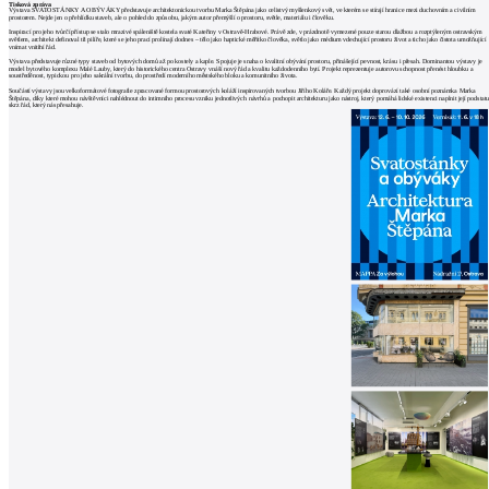
Tisková zpráva
Výstava SVATOSTÁNKY A OBÝVÁKY představuje architektonickou tvorbu Marka Štěpána jako celistvý myšlenkový svět, ve kterém se stírají hranice mezi duchovním a civilním
prostorem. Nejde jen o přehlídku staveb, ale o pohled do způsobu, jakým autor přemýšlí o prostoru, světle, materiálu i člověku.
Inspirací pro jeho tvůrčí přístup se stalo mrazivé spáleniště kostela svaté Kateřiny v Ostravě-Hrabové. Právě zde, v prázdnotě vymezené pouze starou dlažbou a rozptýleným ostravským
světlem, architekt definoval tři pilíře, které se jeho prací prolínají dodnes – tělo jako haptické měřítko člověka, světlo jako médium vdechující prostoru život a ticho jako čistota umožňující
vnímat vnitřní řád.
Výstava představuje různé typy staveb od bytových domů až po kostely a kaple. Spojuje je snaha o kvalitní obývání prostoru, přinášející pevnost, krásu i přesah. Dominantou výstavy je
model bytového komplexu Malé Lauby, který do historického centra Ostravy vnáší nový řád a kvalitu každodenního bytí. Projekt reprezentuje autorovu schopnost přenést hloubku a
soustředěnost, typickou pro jeho sakrální tvorbu, do prostředí moderního městského bloku a komunitního života.
Součástí výstavy jsou velkoformátové fotografie zpracované formou prostorových koláží inspirovaných tvorbou Jiřího Koláře. Každý projekt doprovází také osobní poznámka Marka
Štěpána, díky které mohou návštěvníci nahlédnout do intimního procesu vzniku jednotlivých návrhů a pochopit architekturu jako nástroj, který pomáhá lidské existenci naplnit její podstat
skrz řád, který nás přesahuje.