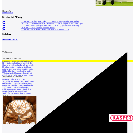
0
komentářů
přidat komentář
Související články
0
25.06.2026
|
Lokalita „Malé Lauby“ v centru města Ostravy nabídne nové bydlení
0
10.12.2025
|
V katedrále Božského Spasitele v Ostravě začala přestavba adorační kaple
0
27.11.2025
|
Marek Jan Štěpán. SAKRAL (1991–2021) - pozvánka na křest knihy
0
10.01.2023
|
Atelier Štěpán: Kořeny naší tvorby
0
17.05.2018
|
Marek Štěpán : Sakrální architektura a kostel sv. Ducha
Sidebar
Kalendář akcí
15
Vložit událost
NEJNOVĚJŠÍ ZPRÁVY
INTRO 30 – VODA: aktuální vydání je již
Nový stadion za Lužánkami nesmí mít dle
Obnova loveckého zámečku u Ostrova na Ka
Developer postaví v brněnské části Lesná
Babiš uvažuje o převodu Hrzánského palác
Oblíbený karvinský areál Lodičky se přip
V Ostravě vzniká Rezidence Stodolní, byt
Mělník znovu vypíše tendr na opravu koup
NEJČTENĚJŠÍ ZPRÁVY
November Talks 2018: M.Corea
Jak nejlépe navrhnout kuchyň? Soutěž Blum
Hořící budova ve Zlíně se na dvou místec
Dům Karla Hubáčka – experimentální rodin
Tři dny, tři noci a tři vily v záři světel
Kolín připravuje centrum sociálních služ
Otevření náměstí Jiřího z Poděbrad
World of Volvo očima architekta Martina
KATALOG