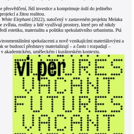
je přesvědčení, řídí investice a komprimuje úsilí do jediného
ojekcí a žitou realitou.
a
White Elephant
(2022), natočený v zastaveném projektu Melaka
zvířata, rostliny a lidé využívají prostory, které pro ně nikdy
edí estetiku, materialitu a politiku spekulativního urbanismu. Ptá
nvironmentálními spekulacemi a nově vznikajícími materiálovými a
se budoucí představy materializují – a často i rozpadají –
ni v akademickém, uměleckém i kurátorském kontextu.