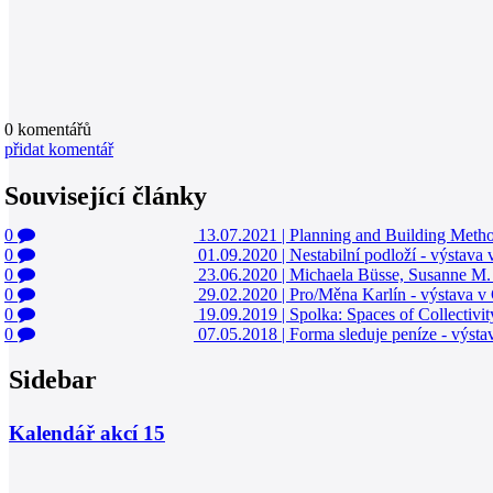
0
komentářů
přidat komentář
Související články
0
13.07.2021
|
Planning and Building Metho
0
01.09.2020
|
Nestabilní podloží - výstava
0
23.06.2020
|
Michaela Büsse, Susanne M. W
0
29.02.2020
|
Pro/Měna Karlín - výstava v
0
19.09.2019
|
Spolka: Spaces of Collectivi
0
07.05.2018
|
Forma sleduje peníze - výsta
Sidebar
Kalendář akcí
15