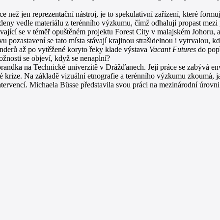
 než jen reprezentační nástroj, je to spekulativní zařízení, které formu
deny vedle materiálu z terénního výzkumu, čímž odhalují propast mezi pr
vající se v téměř opuštěném projektu Forest City v malajském Johoru, 
ozastavení se tato místa stávají krajinou strašidelnou i vytrvalou, kde 
enderů až po vytěžené koryto řeky klade výstava
Vacant Futures
do popř
ožnosti se objeví, když se nenaplní?
torandka na Technické univerzitě v Drážďanech. Její práce se zabývá e
 krize. Na základě vizuální etnografie a terénního výzkumu zkoumá, jak 
intervencí. Michaela Büsse představila svou práci na mezinárodní úrov