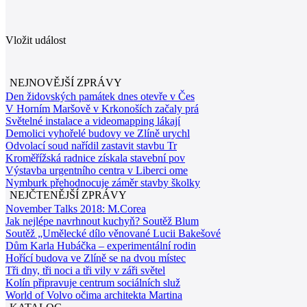
Vložit událost
NEJNOVĚJŠÍ ZPRÁVY
Den židovských památek dnes otevře v Čes
V Horním Maršově v Krkonoších začaly prá
Světelné instalace a videomapping lákají
Demolici vyhořelé budovy ve Zlíně urychl
Odvolací soud nařídil zastavit stavbu Tr
Kroměřížská radnice získala stavební pov
Výstavba urgentního centra v Liberci ome
Nymburk přehodnocuje záměr stavby školky
NEJČTENĚJŠÍ ZPRÁVY
November Talks 2018: M.Corea
Jak nejlépe navrhnout kuchyň? Soutěž Blum
Soutěž „Umělecké dílo věnované Lucii Bakešové
Dům Karla Hubáčka – experimentální rodin
Hořící budova ve Zlíně se na dvou místec
Tři dny, tři noci a tři vily v záři světel
Kolín připravuje centrum sociálních služ
World of Volvo očima architekta Martina