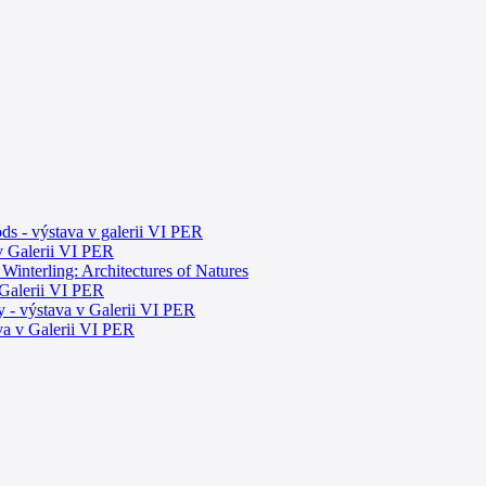
ds - výstava v galerii VI PER
 v Galerii VI PER
interling: Architectures of Natures
 Galerii VI PER
ty - výstava v Galerii VI PER
va v Galerii VI PER