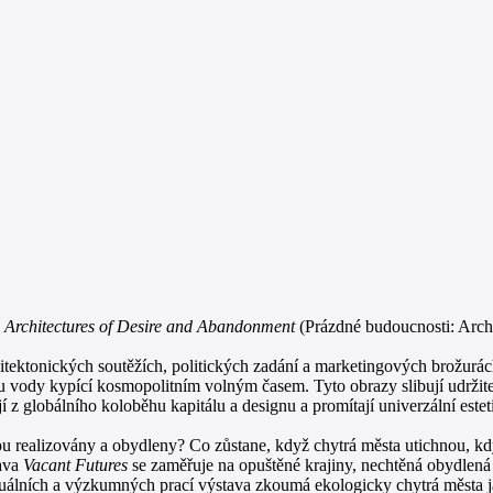
: Architectures of Desire and Abandonment
(Prázdné budoucnosti: Archit
tektonických soutěžích, politických zadání a marketingových brožurác
u vody kypící kosmopolitním volným časem. Tyto obrazy slibují udržitel
 z globálního koloběhu kapitálu a designu a promítají univerzální estet
dou realizovány a obydleny? Co zůstane, když chytrá města utichnou, kd
tava
Vacant Futures
se zaměřuje na opuštěné krajiny, nechtěná obydlená
izuálních a výzkumných prací výstava zkoumá ekologicky chytrá města j