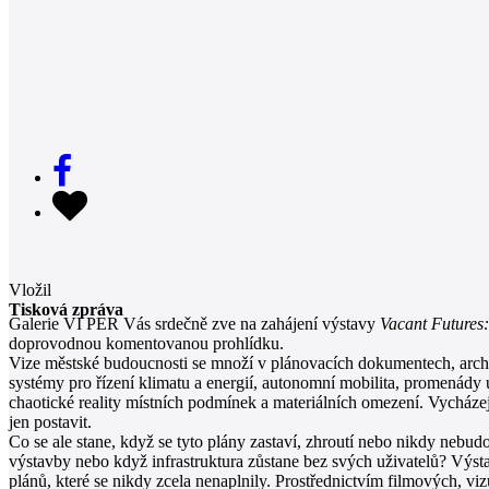
Vložil
Tisková zpráva
Galerie VI PER Vás srdečně zve na zahájení výstavy
Vacant Futures
doprovodnou komentovanou prohlídku.
Vize městské budoucnosti se množí v plánovacích dokumentech, archi
systémy pro řízení klimatu a energií, autonomní mobilita, promenády 
chaotické reality místních podmínek a materiálních omezení. Vycházejí
jen postavit.
Co se ale stane, když se tyto plány zastaví, zhroutí nebo nikdy nebu
výstavby nebo když infrastruktura zůstane bez svých uživatelů? Výs
plánů, které se nikdy zcela nenaplnily. Prostřednictvím filmových, v