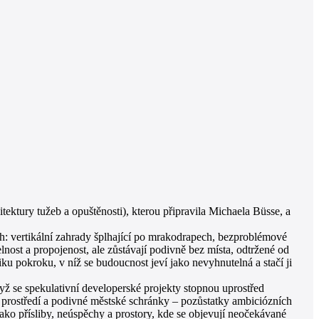
ektury tužeb a opuštěnosti), kterou připravila Michaela Büsse, a
h: vertikální zahrady šplhající po mrakodrapech, bezproblémové
nost a propojenost, ale zůstávají podivně bez místa, odtržené od
iku pokroku, v níž se budoucnost jeví jako nevyhnutelná a stačí ji
yž se spekulativní developerské projekty stopnou uprostřed
 prostředí a podivné městské schránky – pozůstatky ambiciózních
ako přísliby, neúspěchy a prostory, kde se objevují neočekávané