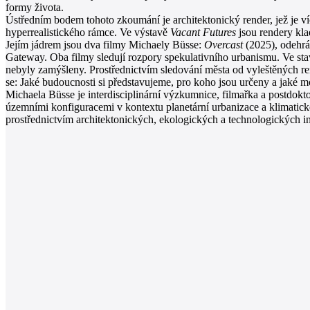
formy života.
Ústředním bodem tohoto zkoumání je architektonický render, jež je více
hyperrealistického rámce. Ve výstavě
Vacant Futures
jsou rendery kla
Jejím jádrem jsou dva filmy Michaely Büsse:
Overcast
(2025), odehrá
Gateway. Oba filmy sledují rozpory spekulativního urbanismu. Ve stavu p
nebyly zamýšleny. Prostřednictvím sledování města od vyleštěných r
se: Jaké budoucnosti si představujeme, pro koho jsou určeny a jaké m
Michaela Büsse je interdisciplinární výzkumnice, filmařka a postdok
územními konfiguracemi v kontextu planetární urbanizace a klimatické
prostřednictvím architektonických, ekologických a technologických 