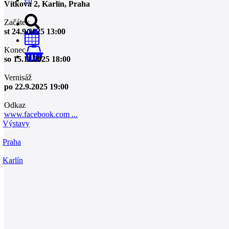
Vítkova 2, Karlín, Praha
Začátek
st 24.9.2025 13:00
Konec
0
so 15.11.2025 18:00
Vernisáž
po 22.9.2025 19:00
Odkaz
www.facebook.com ...
Výstavy
Praha
Karlín