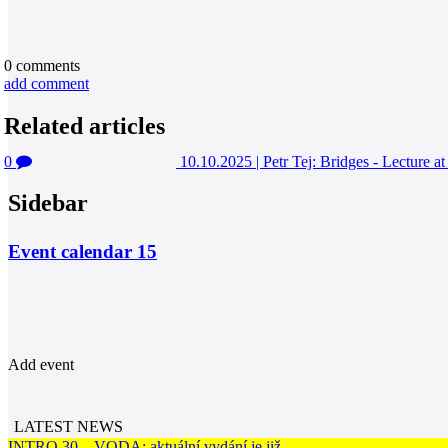
0
comments
add comment
Related articles
0
10.10.2025
|
Petr Tej: Bridges - Lecture
Sidebar
Event calendar
15
Add event
LATEST NEWS
INTRO 30 – VODA: aktuální vydání je již