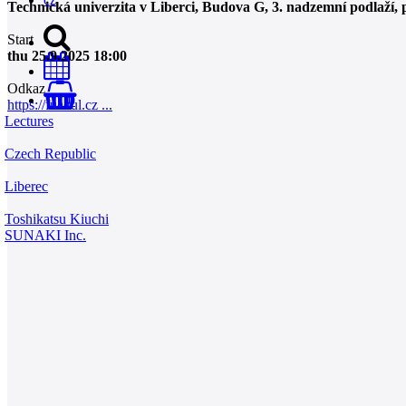
Technická univerzita v Liberci, Budova G, 3. nadzemní podlaží,
Start
thu 25.9.2025 18:00
Odkaz
0
https://fua.tul.cz ...
Lectures
Czech Republic
Liberec
Toshikatsu Kiuchi
SUNAKI Inc.