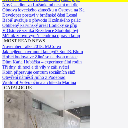
Nový stadion za Lužánkami nesmí mít dle
Obnova loveckého zámečku u Ostrova na Ka
Developer postaví v brněnské části Lesná
Babiš uvažuje o převodu Hrzánského palác
Oblíbený karvinský areál Lodičky se přip
V Ostravě vzniká Rezidence Stodolní, byt
Mělník znovu vypíše tendr na opravu koup
MOST READ NEWS
November Talks 2018: M.Corea
Jak nejlépe navrhnout kuchyň? Soutěž Blum
Hořící budova ve Zlíně se na dvou místec
Dům Karla Hubáčka – experimentální rodin
Tři dny, tři noci a tři vily v záři světel
Kolín připravuje centrum sociálních služ
Otevření náměstí Jiřího z Poděbrad
World of Volvo očima architekta Martina
CATALOGUE