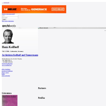
Archiweb
Forgot your password?
New user registration
News
Architects
Buildings
Catalogue
E-shop
Job find
157
cz
Hans Kollhoff
0
*
18. 9. 1946
–
Lobenstein, Germany
Architekten Kollhoff und Timmermann
Reinhadtstrasse 33, D-10117 Berlin
+49 3088 4185 0
+ 49 3088 4185 96
buero@kollhoff.de
www.kollhoff.de
office buildings
apartment buildings
shops, stores
banks
urban planning
Partners
Literatura
Patička