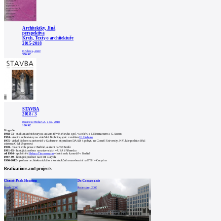
Architektky, Jiná
perspektiva
Kruh, Texty o architektuře
2015-2018
Kruh o.s., 2020
350 Kč
STAVBA
2018 / 3
Business Media CZ, s.r.o., 2018
100 Kč
Biografie
1968-73
- studium architektury na universitě v Karlsruhe, spol. v ateliéru s E.Eiermannem a
G.Assem
1974
- studim architektury na vídeňské Technice, spol. v ateliéru
H. Holleina
1975
-
získal diplom na universitě v Karlsruhe, stipendium DAAD k pobytu na Cornell University, NY
,
kde posléze dělal
asistenta O.M.Ungersovi
1978 -
vlastní arch. praxe v Berlíně, asistent na TU Berlín
1981-85
- hostující profesor na universitách v USA i Německu
od 1984
- společně s
Helgou Timmermann
vlastní arch. kancelář v Berlíně
1987-89
- hostující profesor na ETH Curych
1990-2012
- profesor architektonického a konstrukčního navrhování na ETH v Curychu
Realizations and projects
Chassé-Park Housing
De Compagnie
Breda, 2006
Rotterdam, 2005