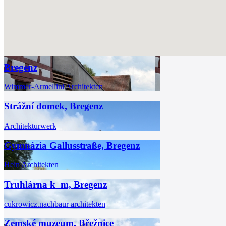
Bregenz
Wimmer-Armellini Architekten
Strážní domek, Bregenz
Architekturwerk
Gymnázia Gallusstraße, Bregenz
Hein Architekten
Truhlárna k_m, Bregenz
cukrowicz.nachbaur architekten
Zemské muzeum, Břežnice