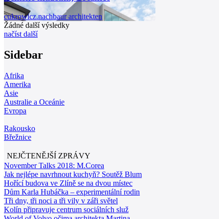
cukrowicz.nachbaur architekten
Žádné další výsledky
načíst další
Sidebar
Afrika
Amerika
Asie
Australie a Oceánie
Evropa
Rakousko
Břežnice
NEJČTENĚJŠÍ ZPRÁVY
November Talks 2018: M.Corea
Jak nejlépe navrhnout kuchyň? Soutěž Blum
Hořící budova ve Zlíně se na dvou místec
Dům Karla Hubáčka – experimentální rodin
Tři dny, tři noci a tři vily v záři světel
Kolín připravuje centrum sociálních služ
World of Volvo očima architekta Martina