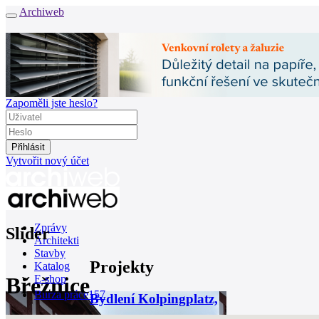
Archiweb
Zapoměli jste heslo?
Vytvořit nový účet
Zprávy
Slider
Architekti
Stavby
Projekty
Katalog
Břežnice
E-shop
Burza práce
157
Bydlení Kolpingplatz,
en