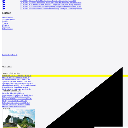
0
31.07.2024
|
Komora: Nefunkční digitalizace ohrožuje existenci některých ateliérů
0
18.07.2024
|
Starosta Nového Boru Dvořák se kvůli stavebnímu zákonu obrátil na Bartoše
0
02.07.2024
|
Část stavebních úřadů má potíže s novým portálem, podle státu je ale funkční
0
01.07.2024
|
Pražské stavební úřady měly problémy s novým systémem stavebního řízení
0
01.07.2024
|
Úřady se nového stavebního zákona obávají, kritizuje se zavedení digitalizace
Sidebar
Domácí zprávy
Zahraniční zprávy
Soutěže
Výstavy
Přednášky
Rozhovory
Tiskové zprávy
Kalendář akcí
15
Vložit událost
NEJNOVĚJŠÍ ZPRÁVY
INTRO 30 – VODA: aktuální vydání je již
Odvolací soud nařídil zastavit stavbu Tr
Kroměřížská radnice získala stavební pov
Výstavba urgentního centra v Liberci ome
Nymburk přehodnocuje záměr stavby školky
Akustické zasklení IZOS s ověřenými hodnotami
Projekt Blueriot: Kancelářské prostory
Nový stadion za Lužánkami nesmí mít dle
NEJČTENĚJŠÍ ZPRÁVY
November Talks 2018: M.Corea
Jak nejlépe navrhnout kuchyň? Soutěž Blum
Hořící budova ve Zlíně se na dvou místec
Dům Karla Hubáčka – experimentální rodin
Tři dny, tři noci a tři vily v záři světel
Kolín připravuje centrum sociálních služ
World of Volvo očima architekta Martina
Otevření náměstí Jiřího z Poděbrad
KATALOG