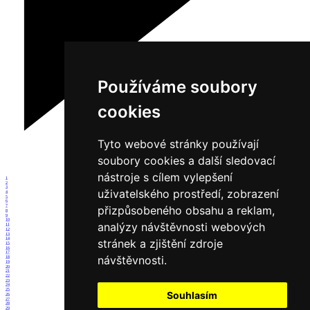
Používáme soubory
cookies
Tyto webové stránky používají
soubory cookies a další sledovací
nástroje s cílem vylepšení
1
2
3
uživatelského prostředí, zobrazení
4
5
6
7
přizpůsobeného obsahu a reklam,
8
9
10
analýzy návštěvnosti webových
11
12
13
14
stránek a zjištění zdroje
15
16
17
návštěvnosti.
18
19
20
21
22
23
24
25
Souhlasím
26
27
28
29