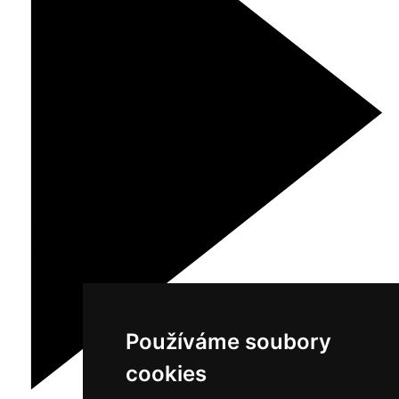
Používáme soubory
cookies