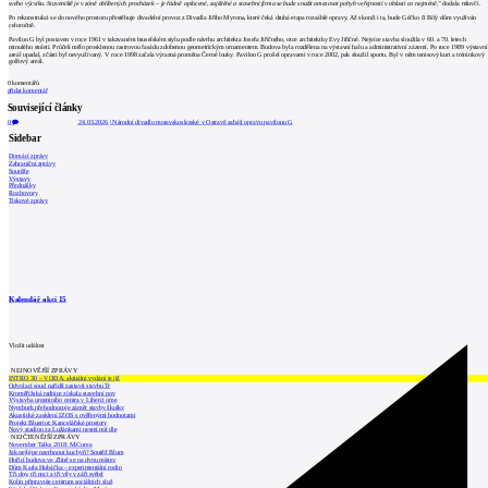
svého výcviku. Staveniště je v zóně oblíbených procházek – je řádně oplocené, zajištěné a stavební firma se bude snažit omezovat pohyb veřejnosti v oblasti co nejméně,"
dodala mluvčí.
Po rekonstrukci se do nového prostoru přestěhuje divadelní provoz z Divadla Jiřího Myrona, které čeká druhá etapa rozsáhlé opravy. Až skonči i ta, bude Géčko či Bílý dům využíván
celoročně.
Pavilon G byl postaven v roce 1961 v takzvaném bruselském stylu podle návrhu architekta Josefa Jiřičného, otce architektky Evy Jiřičné. Nejvíce stavba sloužila v 60. a 70. letech
minulého století. Průčelí mělo prosklenou rastrovou fasádu zdobenou geometrickým ornamentem. Budova byla rozdělena na výstavní halu a administrativní zázemí. Po roce 1989 výstavní
areál upadal, zčásti byl nevyužívaný. V roce 1998 začala výrazná proměna Černé louky. Pavilon G prošel opravami v roce 2002, pak sloužil sportu. Byl v něm tenisový kurt a tréninkový
golfový areál.
0
komentářů
přidat komentář
Související články
0
24.03.2026
|
Národní divadlo moravskoslezské v Ostravě zahájí opravu pavilonu G
Sidebar
Domácí zprávy
Zahraniční zprávy
Soutěže
Výstavy
Přednášky
Rozhovory
Tiskové zprávy
Kalendář akcí
15
Vložit událost
NEJNOVĚJŠÍ ZPRÁVY
INTRO 30 – VODA: aktuální vydání je již
Odvolací soud nařídil zastavit stavbu Tr
Kroměřížská radnice získala stavební pov
Výstavba urgentního centra v Liberci ome
Nymburk přehodnocuje záměr stavby školky
Akustické zasklení IZOS s ověřenými hodnotami
Projekt Blueriot: Kancelářské prostory
Nový stadion za Lužánkami nesmí mít dle
NEJČTENĚJŠÍ ZPRÁVY
November Talks 2018: M.Corea
Jak nejlépe navrhnout kuchyň? Soutěž Blum
Hořící budova ve Zlíně se na dvou místec
Dům Karla Hubáčka – experimentální rodin
Tři dny, tři noci a tři vily v záři světel
Kolín připravuje centrum sociálních služ