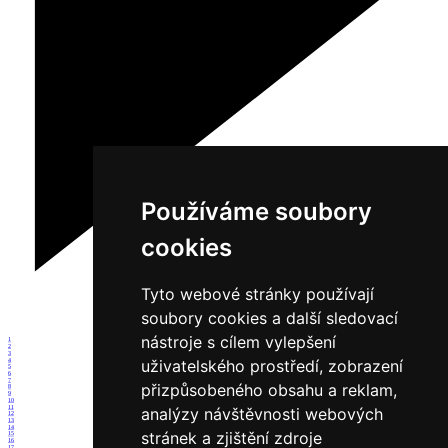
Používáme soubory
cookies
Tyto webové stránky používají
soubory cookies a další sledovací
nástroje s cílem vylepšení
1
2
3
uživatelského prostředí, zobrazení
4
5
6
7
přizpůsobeného obsahu a reklam,
8
9
10
11
analýzy návštěvnosti webových
12
13
14
stránek a zjištění zdroje
15
16
17