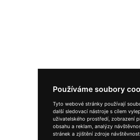
Používáme soubory coo
Tyto webové stránky používají soub
další sledovací nástroje s cílem vyle
uživatelského prostředí, zobrazení 
obsahu a reklam, analýzy návštěvno
stránek a zjištění zdroje návštěvnost