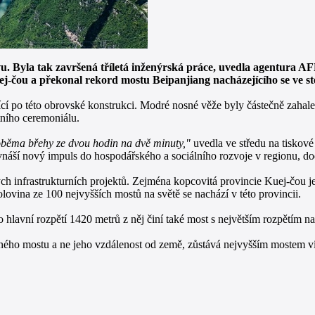
ravu. Byla tak završená tříletá inženýrská práce, uvedla agentur
ej-čou a překonal rekord mostu Beipanjiang nacházejícího se ve st
ějící po této obrovské konstrukci. Modré nosné věže byly částečně zaha
tního ceremoniálu.
běma břehy ze dvou hodin na dvě minuty,"
uvedla ve středu na tiskov
vnáší nový impuls do hospodářského a sociálního rozvoje v regionu, do
ch infrastrukturních projektů. Zejména kopcovitá provincie Kuej-čou je
olovina ze 100 nejvyšších mostů na světě se nachází v této provincii.
 hlavní rozpětí 1420 metrů z něj činí také most s největším rozpětím n
ho mostu a ne jeho vzdálenost od země, zůstává nejvyšším mostem via