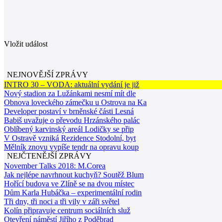
Vložit událost
NEJNOVĚJŠÍ ZPRÁVY
INTRO 30 – VODA: aktuální vydání je již
Nový stadion za Lužánkami nesmí mít dle
Obnova loveckého zámečku u Ostrova na Ka
Developer postaví v brněnské části Lesná
Babiš uvažuje o převodu Hrzánského palác
Oblíbený karvinský areál Lodičky se přip
V Ostravě vzniká Rezidence Stodolní, byt
Mělník znovu vypíše tendr na opravu koup
NEJČTENĚJŠÍ ZPRÁVY
November Talks 2018: M.Corea
Jak nejlépe navrhnout kuchyň? Soutěž Blum
Hořící budova ve Zlíně se na dvou místec
Dům Karla Hubáčka – experimentální rodin
Tři dny, tři noci a tři vily v záři světel
Kolín připravuje centrum sociálních služ
Otevření náměstí Jiřího z Poděbrad