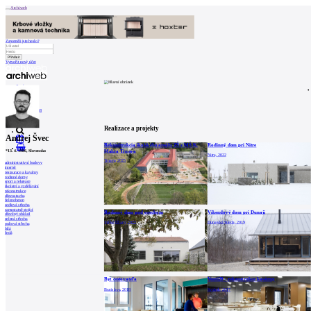
Archiweb
Zapoměli jste heslo?
Vytvořit nový účet
Zprávy
Architekti
Stavby
Katalog
E-shop
Burza práce
158
en
Realizace a projekty
Andrej Švec
Rekonštrukcia školského areálu ZŠ s MŠ K.
Rodinný dom pri Nitre
0
Mahra Trnava
*
13. 4. 1986
, Slovensko
Nitra, 2022
Trnava, 2025
administrativní budovy
interiér
restaurace a kavárny
rodinné domy
sport a rekreace
školství a vzdělávání
rekonstrukce
dřevostavba
železobeton
sedlová střecha
samostatně stojící
Rodinný dom pod orechom
Víkendový dom pri Dunaji
dřevěný obklad
zelená střecha
Veľké Úľany, 2022
Dunajská Streda, 2019
pultová střecha
bílá
šedá
Byt cestovateľa
Venti20 - rekonstrukce kavárny
Bratislava, 2018
Svidník, 2017