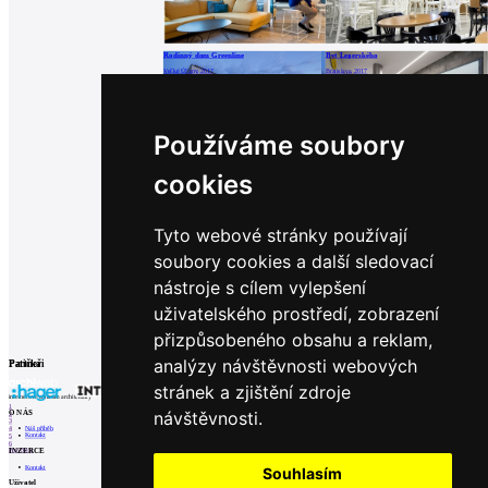
Rodinný dom Greenline
Byt Legerského
Veľké Úľany, 2017
Bratislava, 2017
Používáme soubory
Rodinný dom Veľké Úľany
Rekonštrukcia bytu Ružinov
cookies
Veľké Úľany, 2016
Bratislava, 2015
Tyto webové stránky používají
soubory cookies a další sledovací
Rekonštrukcia administratívnej časti firmy
Pyronova
nástroje s cílem vylepšení
Kluž, 2015
uživatelského prostředí, zobrazení
přizpůsobeného obsahu a reklam,
analýzy návštěvnosti webových
Partneři
Patička
stránek a zjištění zdroje
internetové centrum architektury
1
návštěvnosti.
O NÁS
2
3
Náš příběh
4
Kontakt
5
6
INZERCE
Prev
Next
Kontakt
Souhlasím
Uživatel