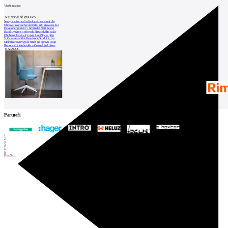
Vložit událost
NEJNOVĚJŠÍ ZPRÁVY
Nový stadion za Lužánkami nesmí mít dle
Obnova loveckého zámečku u Ostrova na Ka
Developer postaví v brněnské části Lesná
Babiš uvažuje o převodu Hrzánského palác
Oblíbený karvinský areál Lodičky se přip
V Ostravě vzniká Rezidence Stodolní, byt
Mělník znovu vypíše tendr na opravu koup
Renesanční letohrádek v České Lípě převz
KATALOG
Partneři
1
2
3
4
5
6
Prev
Next