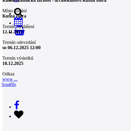
Římskokatolická farnost - arciděkanství Kutná Hora
Místo konání
Kutná Hora
Termín vyhlášení
12.11.2025
0
Termín odevzdání
so 06.12.2025 12:00
Termín výsledků
18.12.2025
Odkaz
www ...
Soutěže