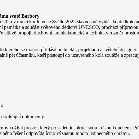
rámu svaté Barbory
u 2025 v rámci konference Světlo 2025 slavnostně vyhlásila předkolo a
rní památka a součást světového dědictví UNESCO, prochází přípravou 
e citlivě propojit duchovní, architektonický a technický rozměr prostor
o kterého se mohou přihlásit architekti, projektanti a světelní designé
ně pět účastníků, kteří postoupí do uzavřeného kola soutěže a zpracuj
u:
t doplňující dokumenty.
ovu oživit prostor, který po staletí inspiruje svou krásou i duchem. P
větelného řešení odpovídajícího významu tohoto jedinečného chrámu.