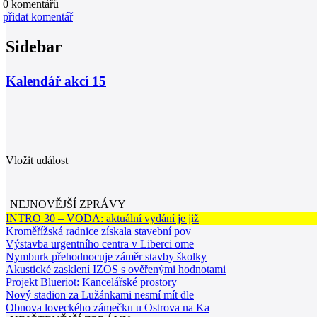
0
komentářů
přidat komentář
Sidebar
Kalendář akcí
15
Vložit událost
NEJNOVĚJŠÍ ZPRÁVY
INTRO 30 – VODA: aktuální vydání je již
Kroměřížská radnice získala stavební pov
Výstavba urgentního centra v Liberci ome
Nymburk přehodnocuje záměr stavby školky
Akustické zasklení IZOS s ověřenými hodnotami
Projekt Blueriot: Kancelářské prostory
Nový stadion za Lužánkami nesmí mít dle
Obnova loveckého zámečku u Ostrova na Ka