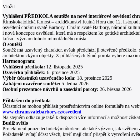
Vložil
Vyhlášení PŘEDKOLA soutěže na nové interiérové osvětlení ch
Římskokatolická farnost – arciděkanství Kutná Hora dne 12. listopad
osvětlení chrámu svaté Barbory. Chrám svaté Barbory, národní kultu
i nová koncepce osvětlení, která má s respektem ke gotické architektuř
krásu i význam tohoto mimořádného místa.
O soutěži
Soutěž má uzavřený charakter, avšak předchází jí otevřené předkolo, d
architektonickými objekty. Z přihlášených týmů porota vybere maximál
Harmonogram:
Vyhlášení předkola:
12. listopadu 2025
Uzávěrka přihlášek:
6. prosince 2025
Výběr účastníků uzavřeného kola:
18. prosince 2025
Zahájení uzavřené soutěže:
5. ledna 2026
Osobní prezentace návrhů a zasedání poroty:
26. března 2026
Přihlášení do předkola
Účastníci se mohou přihlásit prostřednictvím online formuláře na web
www.chramsvatebarbory.cz/osvetleni
Na stejném odkazu je také k dispozici více informací a možnost získa
Budiž světlo
Projekt není pouze technickým úkolem, ale také výzvou, jak světlem zn
Pořadatelé uvítají účast všech, kteří mají chuť přispět k vytvoření s