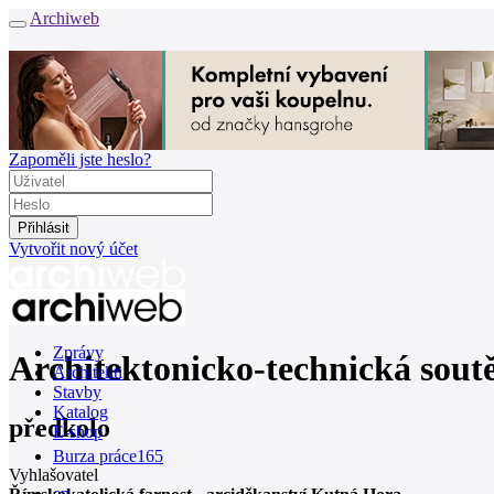
Archiweb
Zapoměli jste heslo?
Vytvořit nový účet
Zprávy
Architektonicko-technická soutě
Architekti
Stavby
Katalog
předkolo
E-shop
Burza práce
165
Vyhlašovatel
en