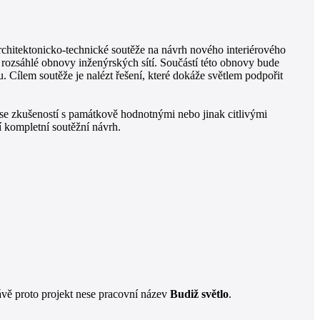
rchitektonicko-technické soutěže na návrh nového interiérového
rozsáhlé obnovy inženýrských sítí. Součástí této obnovy bude
u. Cílem soutěže je nalézt řešení, které dokáže světlem podpořit
ři se zkušeností s památkově hodnotnými nebo jinak citlivými
í kompletní soutěžní návrh.
rávě proto projekt nese pracovní název
Budiž světlo
.