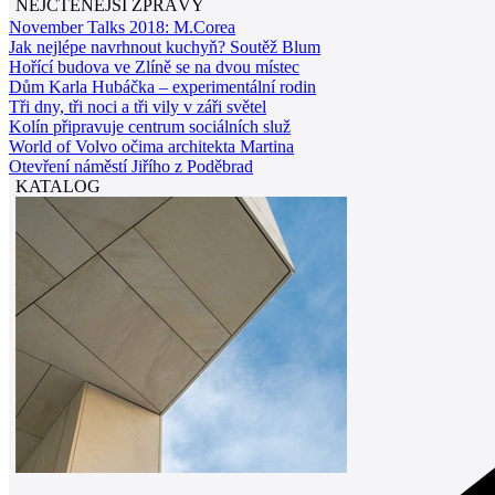
NEJČTENĚJŠÍ ZPRÁVY
November Talks 2018: M.Corea
Jak nejlépe navrhnout kuchyň? Soutěž Blum
Hořící budova ve Zlíně se na dvou místec
Dům Karla Hubáčka – experimentální rodin
Tři dny, tři noci a tři vily v záři světel
Kolín připravuje centrum sociálních služ
World of Volvo očima architekta Martina
Otevření náměstí Jiřího z Poděbrad
KATALOG